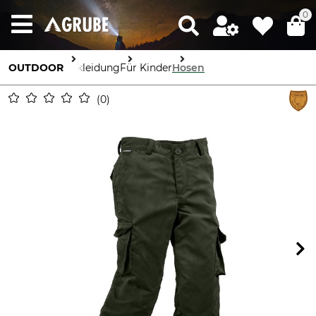
0
OUTDOOR
Bekleidung
Für Kinder
Hosen
0