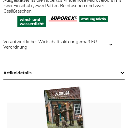
Ausgestattet ist die Hubertus Kinderhose Microvelours mit
zwei Einschub-, zwei Patten-Beintaschen und zwei
Gesäßtaschen.
Verantwortlicher Wirtschaftsakteur gemäß EU-
Verordnung
Overhues & Schüssler GmbH & Co., Rudolf-Diesel-Str. 34-36,
28876 Oyten, Germany, www.overhues-schuessler.de
Artikeldetails
Marke
Produkttyp
Hubertus
Hose
Modellbezeichnung
Oberstoff
Microvelours
100% Polyester
Futter
Füllung