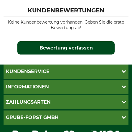
KUNDENBEWERTUNGEN
Keine Kundenbewertung vorhanden. Geben Sie die erste
Bewertung ab!
Bewertung verfassen
KUNDENSERVICE
Katalogbestellung
INFORMATIONEN
Fragen & Antworten
Kontakt
AGB
ZAHLUNGSARTEN
Newsletteranmeldung
Impressum
Cookie-Einstellungen
Lieferung
PayPal
GRUBE-FORST GMBH
Bestellung widerrufen
Kreditkarte
Widerrufsrecht
Rechnung
Karriere