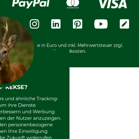
Widerrufsformular
Vorkasse
Über uns
Datenschutz
Messetermine
Zahlungsarten
Community
International
*Alle Preise in Euro und inkl. Mehrwertsteuer zzgl.
Versandkosten.
F KEKSE?
es und ähnliche Tracking-
um ihre Dienste
 verbessern und Werbung
en der Nutzer anzuzeigen.
erden personenbezogene
nen Ihre Einwilligung
die Zukunft widerrufen