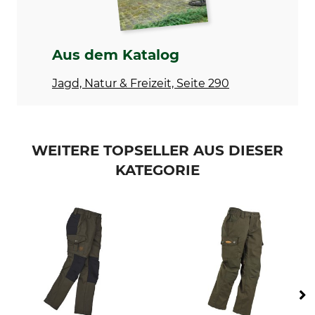
100% Baumwolle
100% Polyester
Membran
Waschen
50% Polyester
30 °C Buntwäsche
Aus dem Katalog
50% Polyurethan
Jagd, Natur & Freizeit, Seite 290
Bleichen
Trocknen
Nicht bleichen
Nicht im Wäschetrockner
trocknen
Bügeln
Professionelle Textilpflege
WEITERE TOPSELLER AUS DIESER
Bügeln bis 110 °C
Nicht trockenreinigen
KATEGORIE
Eigenschaften
Für
Membran
Kinder
Jahreszeit
Passform
Winter
regular
Herbst
Wasserdichtigkeit
Herstellung
wasserdicht
Made in Europe