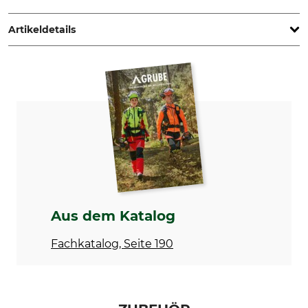
Göteborg, Sweden, www.hultaforsgroup.com
Artikeldetails
Marke
Produkttyp
Hultafors
Fällaxt
Modellbezeichnung
Herstellung
HY 10-0,9 SV
Made in Sweden
Holzart
Kopfgewicht
Hickory
900 g
Länge
65 cm
Aus dem Katalog
Fachkatalog, Seite 190