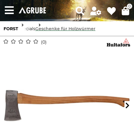
0
FORST
Specials
Geschenke für Holzwürmer
0