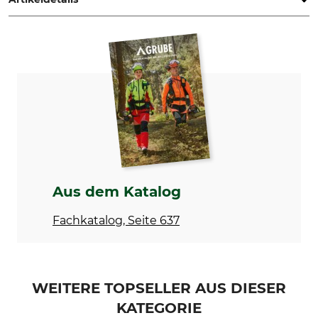
Marke
Produkttyp
Husqvarna
Doppelschultergurt
Modellbezeichnung
Hersteller-Artikel-Nr.
Balance XT2
536 25 34-01
Aus dem Katalog
Fachkatalog, Seite 637
WEITERE TOPSELLER AUS DIESER
KATEGORIE