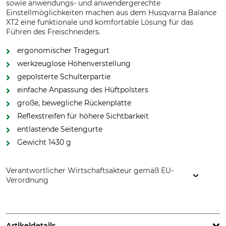
sowie anwendungs- und anwendergerechte
Einstellmöglichkeiten machen aus dem Husqvarna Balance
XT2 eine funktionale und komfortable Lösung für das
Führen des Freischneiders.
ergonomischer Tragegurt
werkzeuglose Höhenverstellung
gepolsterte Schulterpartie
einfache Anpassung des Hüftpolsters
große, bewegliche Rückenplatte
Reflexstreifen für höhere Sichtbarkeit
entlastende Seitengurte
Gewicht 1430 g
Verantwortlicher Wirtschaftsakteur gemäß EU-
Verordnung
Husqvarna AB, Box 7454, 103 92 Stockholm, Sweden,
www.husqvarnagroup.com
Artikeldetails