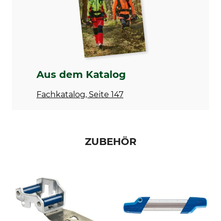
1,5 mm
Vollmeißel
Einstanzung Treibglied
Einstanzung Zahn
35
C
Einstellung Schärfgerät
Feilhaltewinkel
60 °
0 °
Aus dem Katalog
Rundfeile 1. Hälfte
Rundfeile 2. Hälfte
Fachkatalog, Seite 147
4,8 mm
4,5 mm
Schärfwinkel
Schleifscheibe
30 °
3,0 - 3,2 mm
ZUBEHÖR
Abstand Tiefenbegrenzer
Marke
0,65 mm
Husqvarna
Sägenmarke
Sägenmodell
Dolmar
Dolmar 110
Husqvarna
Dolmar 112
Dolmar 113