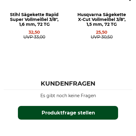
Husqvarna 357
Husqvarna 359
Stihl Sägekette Rapid
Husqvarna Sägekette
Super Vollmeißel 3/8",
X-Cut Vollmeißel 3/8",
Husqvarna 362
1,6 mm, 72 TG
1,5 mm, 72 TG
Husqvarna 435
32,50
25,50
Husqvarna 435 II
UVP
33,00
UVP
30,50
Husqvarna 440
Husqvarna 445
Husqvarna 45
Husqvarna 450
Husqvarna 455
Husqvarna 460
KUNDENFRAGEN
Husqvarna 50
Husqvarna 543
Es gibt noch keine Fragen
Husqvarna 545
Husqvarna 545 II
Husqvarna 55
Produktfrage stellen
Husqvarna 550
Husqvarna 550 II
Husqvarna 555