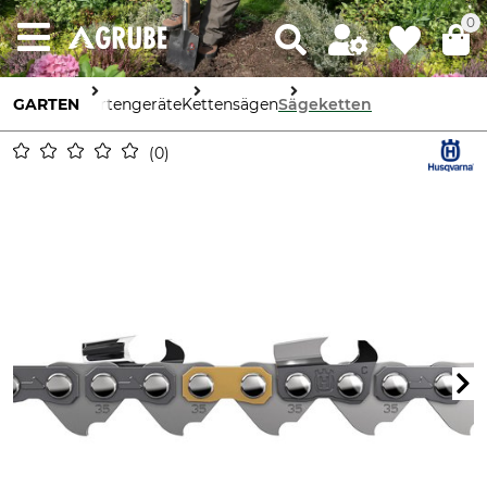
0
GARTEN
Gartengeräte
Kettensägen
Sägeketten
0