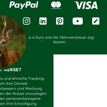
Rechnung
Karriere
Widerrufsformular
Vorkasse
Über uns
Datenschutz
Messetermine
Zahlungsarten
Community
International
*Alle Preise in Euro und inkl. Mehrwertsteuer zzgl.
Versandkosten.
F KEKSE?
es und ähnliche Tracking-
um ihre Dienste
 verbessern und Werbung
en der Nutzer anzuzeigen.
erden personenbezogene
nen Ihre Einwilligung