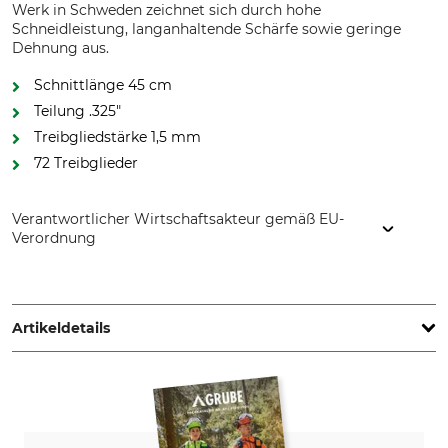
Werk in Schweden zeichnet sich durch hohe
Schneidleistung, langanhaltende Schärfe sowie geringe
Dehnung aus.
Schnittlänge 45 cm
Teilung .325"
Treibgliedstärke 1,5 mm
72 Treibglieder
Verantwortlicher Wirtschaftsakteur gemäß EU-
Verordnung
Husqvarna AB, Box 7454, 103 92 Stockholm, Sweden,
www.husqvarnagroup.com
Artikeldetails
Teilung
Schnittlänge
.325"
45 cm
Treibgliedstärke/Nutbreite
Sägekettentyp