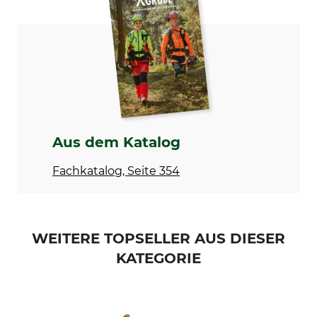
Lapport
Ölstein
Modellbezeichnung
Herstellung
Indiga für Reißhaken,
Made in Germany
Hohlbeitel und gebogene
Messer
Aus dem Katalog
Fachkatalog, Seite 354
WEITERE TOPSELLER AUS DIESER
KATEGORIE