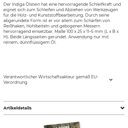
Der Indiga Ölstein hat eine hervorragende Schleifkraft und
eignet sich zum Schleifen und Abziehen von Werkzeugen
für die Holz- und Kunststoffbearbeitung. Durch seine
abgerundete Form ist er vor allem zum Schärfen von
Reißhaken, Hohlbeiteln und gebogenen Messern
hervorragend einsetzbar. Maße 100 x 25 x 11–5 mm (L x B x
H). Beide Längsseiten gerundet. Anwendung nur mit
reinem, dünnflüssigem Öl.
Verantwortlicher Wirtschaftsakteur gemäß EU-
Verordnung
Lapport Schleiftechnik GmbH, Rosenhofstr. 55, 67677
Enkenbach-Alsenborn, Germany, www.effgen.com
Artikeldetails
Marke
Produkttyp