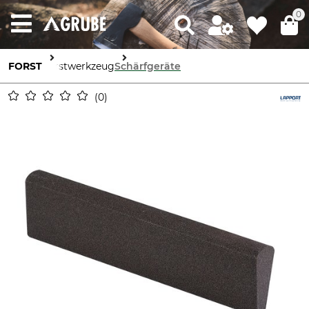
0
FORST
Forstwerkzeug
Schärfgeräte
0