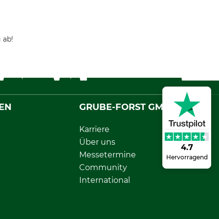
 ab!
EN
GRUBE-FORST GMBH
Karriere
Über uns
4.7
Messetermine
Hervorragend
Community
International