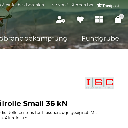
s & einfaches Bezahlen
4.7 von 5 Sternen bei
0
dbrandbekämpfung
Fundgrube
lrolle Small 36 kN
 die Rolle bestens für Flaschenzüge geeignet. Mit
aus Aluminium.