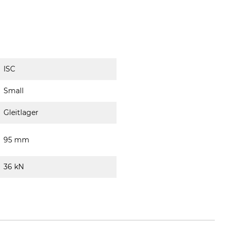
ISC
Small
Gleitlager
95 mm
36 kN