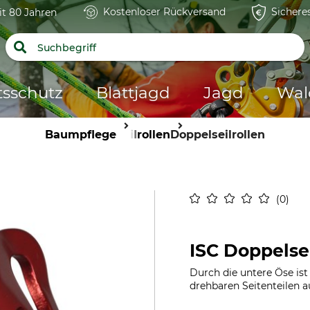
Kostenloser Rückversand
Sichere
it 80 Jahren
tsschutz
Blattjagd
Jagd
Wal
Baumpflege
Seilrollen
Doppelseilrollen
0
ISC Doppelsei
Durch die untere Öse ist
drehbaren Seitenteilen 