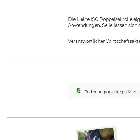
Die kleine ISC Doppelseilrolle e
Anwendungen. Seile lassen sich d
Verantwortlicher Wirtschaftsa
Grube KG, Hützeler Damm 38, 2
Bedienungsanleitung | Manual