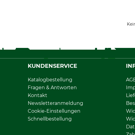
Kei
KUNDENSERVICE
IN
Katalogbestellung
AG
Fragen & Antworten
Im
Kontakt
Lie
Newsletteranmeldung
Bes
Cookie-Einstellungen
Wid
Schnellbestellung
Wid
Dat
Zah