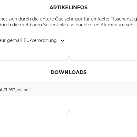
ARTIKELINFOS
ignet sich durch die untere Öse sehr gut für einfache Flaschenzüg
urch die drehbaren Seitenteile aus hochfesten Aluminium sehr gu
kteur gemäß EU-Verordnung
9646 Bispingen, Germany, www.grube.de
DOWNLOADS
_71-957_intl.pdf