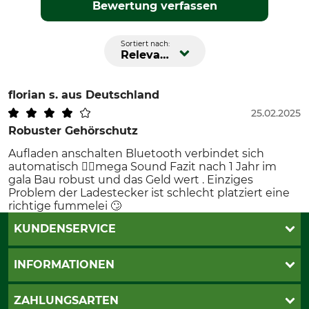
Bewertung verfassen
Sortiert nach:
Relevanz
florian s.
aus Deutschland
25.02.2025
Robuster Gehörschutz
Aufladen anschalten Bluetooth verbindet sich
automatisch 👍🏽mega Sound Fazit nach 1 Jahr im
gala Bau robust und das Geld wert . Einziges
Problem der Ladestecker ist schlecht platziert eine
richtige fummelei 🙄
KUNDENSERVICE
Katalogbestellung
INFORMATIONEN
Fragen & Antworten
Kontakt
AGB
ZAHLUNGSARTEN
Newsletteranmeldung