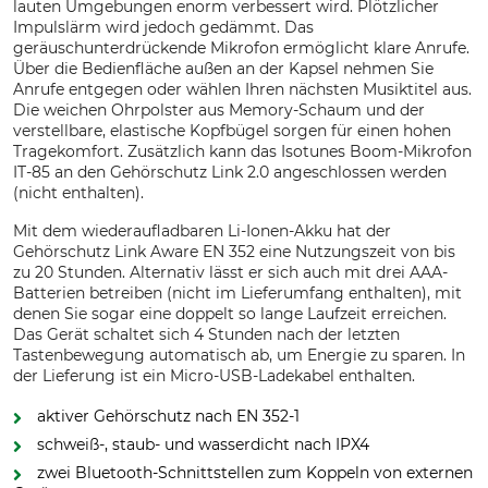
lauten Umgebungen enorm verbessert wird. Plötzlicher
Impulslärm wird jedoch gedämmt. Das
geräuschunterdrückende Mikrofon ermöglicht klare Anrufe.
Über die Bedienfläche außen an der Kapsel nehmen Sie
Anrufe entgegen oder wählen Ihren nächsten Musiktitel aus.
Die weichen Ohrpolster aus Memory-Schaum und der
verstellbare, elastische Kopfbügel sorgen für einen hohen
Tragekomfort. Zusätzlich kann das Isotunes Boom-Mikrofon
IT-85 an den Gehörschutz Link 2.0 angeschlossen werden
(nicht enthalten).
Mit dem wiederaufladbaren Li-Ionen-Akku hat der
Gehörschutz Link Aware EN 352 eine Nutzungszeit von bis
zu 20 Stunden. Alternativ lässt er sich auch mit drei AAA-
Batterien betreiben (nicht im Lieferumfang enthalten), mit
denen Sie sogar eine doppelt so lange Laufzeit erreichen.
Das Gerät schaltet sich 4 Stunden nach der letzten
Tastenbewegung automatisch ab, um Energie zu sparen. In
der Lieferung ist ein Micro-USB-Ladekabel enthalten.
aktiver Gehörschutz nach EN 352-1
schweiß-, staub- und wasserdicht nach IPX4
zwei Bluetooth-Schnittstellen zum Koppeln von externen