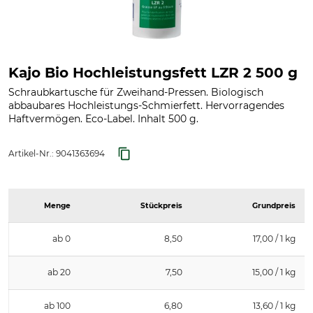
Kajo Bio Hochleistungsfett LZR 2 500 g
Schraubkartusche für Zweihand-Pressen. Biologisch
abbaubares Hochleistungs-Schmierfett. Hervorragendes
Haftvermögen. Eco-Label. Inhalt 500 g.
Artikel-Nr.:
9041363694
Menge
Stückpreis
Grundpreis
ab 0
8,50
17,00 / 1 kg
ab 20
7,50
15,00 / 1 kg
ab 100
6,80
13,60 / 1 kg