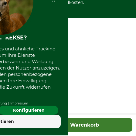
Versandkosten.
F KEKSE?
es und ähnliche Tracking-
um ihre Dienste
 verbessern und Werbung
en der Nutzer anzuzeigen.
erden personenbezogene
nen Ihre Einwilligung
die Zukunft widerrufen
rung
Impressum
Konfigurieren
4.7
tieren
In den Warenkorb
Hervorragend