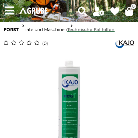
0
FORST
Geräte und Maschinen
Technische Fällhilfen
0