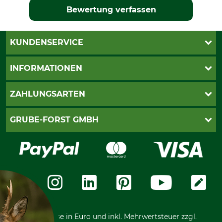
Bewertung verfassen
KUNDENSERVICE
Katalogbestellung
INFORMATIONEN
Fragen & Antworten
Kontakt
AGB
ZAHLUNGSARTEN
Newsletteranmeldung
Impressum
Cookie-Einstellungen
Lieferung
PayPal
GRUBE-FORST GMBH
Bestellung widerrufen
Kreditkarte
Widerrufsrecht
Rechnung
Karriere
Widerrufsformular
Vorkasse
Über uns
Datenschutz
Messetermine
Zahlungsarten
Community
International
*Alle Preise in Euro und inkl. Mehrwertsteuer zzgl.