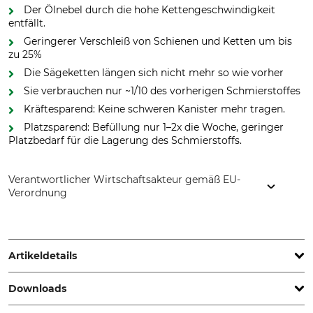
Der Ölnebel durch die hohe Kettengeschwindigkeit
entfällt.
Geringerer Verschleiß von Schienen und Ketten um bis
zu 25%
Die Sägeketten längen sich nicht mehr so wie vorher
Sie verbrauchen nur ~1/10 des vorherigen Schmierstoffes
Kräftesparend: Keine schweren Kanister mehr tragen.
Platzsparend: Befüllung nur 1–2x die Woche, geringer
Platzbedarf für die Lagerung des Schmierstoffs.
Verantwortlicher Wirtschaftsakteur gemäß EU-
Verordnung
KAJO GmbH, Boschstr. 13, 59609 Anröchte, Germany,
www.kajo.de
Artikeldetails
Downloads
Marke
Produkttyp
Kajo
Kettenschmierfett