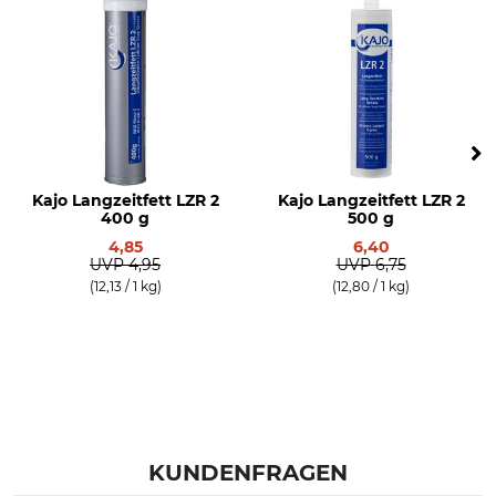
Kajo Langzeitfett LZR 2
Kajo Langzeitfett LZR 2
400 g
500 g
4,85
6,40
UVP
4,95
UVP
6,75
(12,13 / 1 kg)
(12,80 / 1 kg)
KUNDENFRAGEN