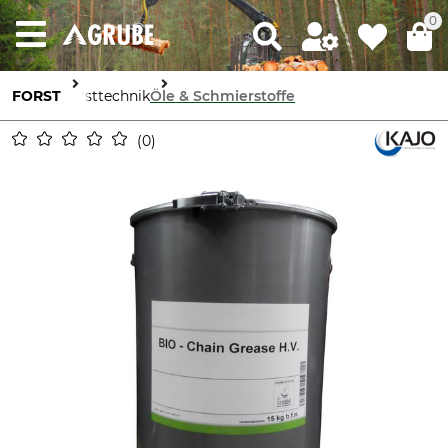
0
FORST
Forsttechnik
Öle & Schmierstoffe
0