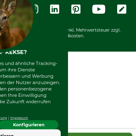
Zahlungsarten
Community
International
*Alle Preise in Euro und inkl. Mehrwertsteuer zzgl.
Versandkosten.
F KEKSE?
es und ähnliche Tracking-
um ihre Dienste
 verbessern und Werbung
en der Nutzer anzuzeigen.
erden personenbezogene
nen Ihre Einwilligung
die Zukunft widerrufen
rung
Impressum
Konfigurieren
4.7