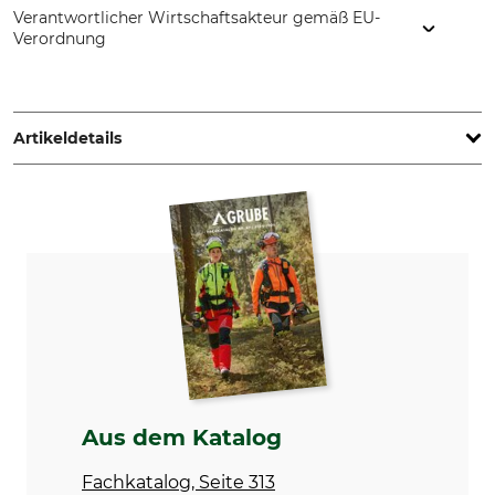
Verantwortlicher Wirtschaftsakteur gemäß EU-
Verordnung
KR Werkzeuge - Baier + Mostert GbR, Oberheidter Str. 67,
42349 Wuppertal, Germany, kr.werkzeuge@t-online.de
Artikeldetails
Produkttyp
Modellbezeichnung
Kreissägeblatt
Ø 400 mm
Blattdurchmesser
Zulässige Höchstdrehzahl
400 mm
2600 U/min
Blattstärke
Herstellung
2 mm
Made in Germany
Bohrungsdurchmesser
Gewicht
30 mm
2,1 kg
Aus dem Katalog
Fachkatalog, Seite 313