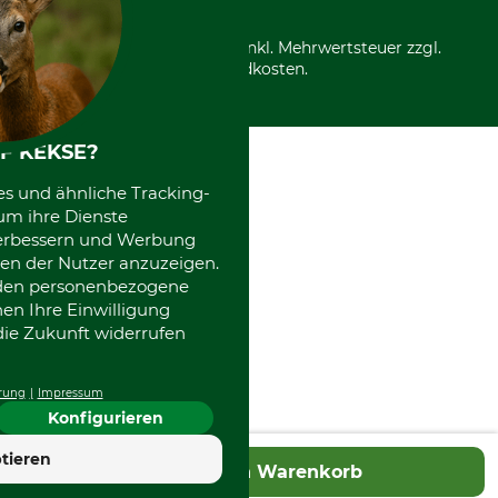
*Alle Preise in Euro und inkl. Mehrwertsteuer zzgl.
Versandkosten.
F KEKSE?
es und ähnliche Tracking-
um ihre Dienste
 verbessern und Werbung
en der Nutzer anzuzeigen.
erden personenbezogene
nen Ihre Einwilligung
die Zukunft widerrufen
rung
Impressum
Konfigurieren
4.7
tieren
In den Warenkorb
Hervorragend