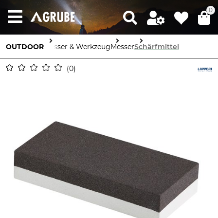
0
OUTDOOR
Messer & Werkzeug
Messer
Schärfmittel
0