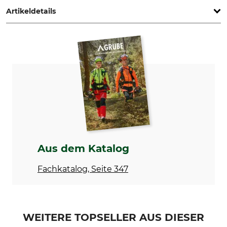
Artikeldetails
Marke
Produkttyp
Lapport
Abziehstein
Modellbezeichnung
Herstellung
Record-Brocken
Made in Germany
Gewicht
240 g
Aus dem Katalog
Fachkatalog, Seite 347
WEITERE TOPSELLER AUS DIESER