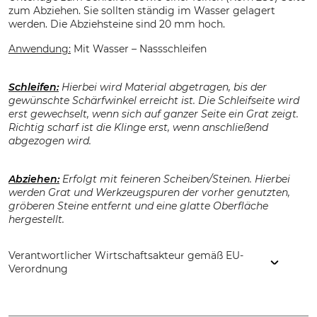
zum Abziehen. Sie sollten ständig im Wasser gelagert
werden. Die Abziehsteine sind 20 mm hoch.
Anwendung:
Mit Wasser – Nassschleifen
Schleifen:
Hierbei wird Material abgetragen, bis der
gewünschte Schärfwinkel erreicht ist. Die Schleifseite wird
erst gewechselt, wenn sich auf ganzer Seite ein Grat zeigt.
Richtig scharf ist die Klinge erst, wenn anschließend
abgezogen wird.
Abziehen:
Erfolgt mit feineren Scheiben/Steinen. Hierbei
werden Grat und Werkzeugspuren der vorher genutzten,
gröberen Steine entfernt und eine glatte Oberfläche
hergestellt.
Verantwortlicher Wirtschaftsakteur gemäß EU-
Verordnung
Lapport Schleiftechnik GmbH, Rosenhofstr. 55, 67677
Enkenbach-Alsenborn, Germany, www.effgen.com