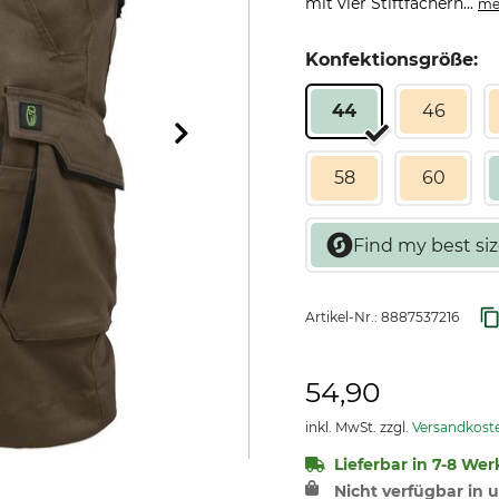
mit vier Stiftfächern...
me
Konfektionsgröße:
44
46
58
60
Artikel-Nr.:
8887537216
54,90
inkl. MwSt. zzgl.
Versandkost
Lieferbar in 7-8 Werk
Nicht verfügbar in u