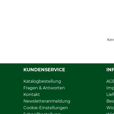
Kei
KUNDENSERVICE
IN
Katalogbestellung
AG
Fragen & Antworten
Im
Kontakt
Lie
Newsletteranmeldung
Bes
Cookie-Einstellungen
Wid