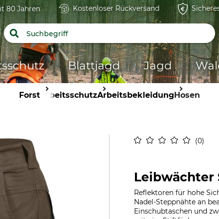
Kostenloser Rückversand
Sichere
it 80 Jahren
tsschutz
Blattjagd
Jagd
Wal
Forst
Arbeitsschutz
Arbeitsbekleidung
Hosen
0
Leibwächter 
Reflektoren für hohe Sich
Nadel-Steppnähte an bean
Einschubtaschen und zwe