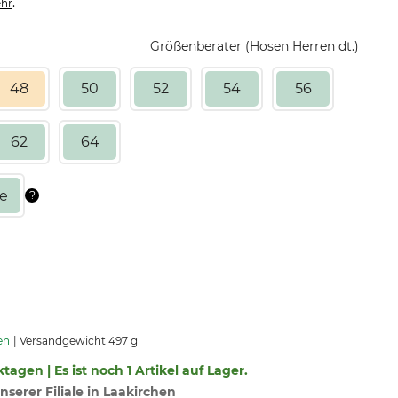
.
hr
Größenberater (Hosen Herren dt.)
48
50
52
54
56
62
64
en
Versandgewicht 497 g
tagen | Es ist noch 1 Artikel auf Lager.
nserer Filiale in Laakirchen