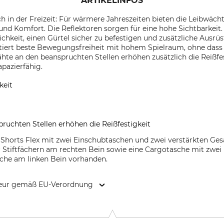
ARTIKELINFOS
h in der Freizeit: Für wärmere Jahreszeiten bieten die Leibwächt
nd Komfort. Die Reflektoren sorgen für eine hohe Sichtbarkeit.
chkeit, einen Gürtel sicher zu befestigen und zusätzliche Ausr
ntiert beste Bewegungsfreiheit mit hohem Spielraum, ohne dass 
ähte an den beanspruchten Stellen erhöhen zusätzlich die Reißf
pazierfähig.
keit
ruchten Stellen erhöhen die Reißfestigkeit
 Shorts Flex mit zwei Einschubtaschen und zwei verstärkten Ges
 Stiftfächern am rechten Bein sowie eine Cargotasche mit zwei 
sche am linken Bein vorhanden.
kteur gemäß EU-Verordnung
H, Steeg 4, 84428 Buchbach, Germany, www.triuso.de