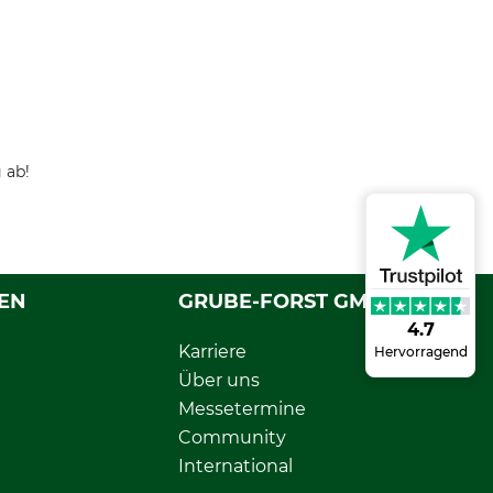
 ab!
EN
GRUBE-FORST GMBH
4.7
Karriere
Hervorragend
Über uns
Messetermine
Community
International