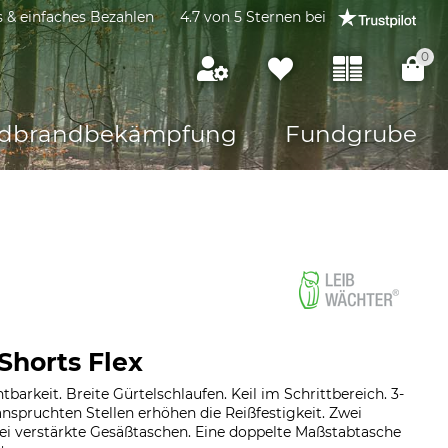
s & einfaches Bezahlen
4.7 von 5 Sternen bei
0
dbrandbekämpfung
Fundgrube
Shorts Flex
tbarkeit. Breite Gürtelschlaufen. Keil im Schrittbereich. 3-
spruchten Stellen erhöhen die Reißfestigkeit. Zwei
i verstärkte Gesäßtaschen. Eine doppelte Maßstabtasche