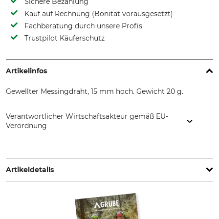
Sichere Bezahlung
Kauf auf Rechnung (Bonität vorausgesetzt)
Fachberatung durch unsere Profis
Trustpilot Käuferschutz
Artikelinfos
Gewellter Messingdraht, 15 mm hoch. Gewicht 20 g.
Verantwortlicher Wirtschaftsakteur gemäß EU-
Verordnung
Lessmann GmbH, Lucas-Schultes-Str. 2, 86732 Oettingen,
Germany, www.lessmann.com
Artikeldetails
Marke
Produkttyp
Lessmann
Zündkerzen-Bürste