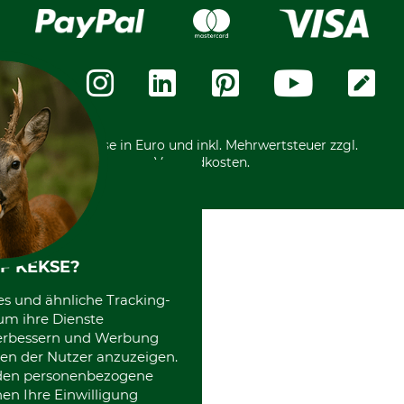
Widerrufsrecht
Rechnung
Karriere
Widerrufsformular
Vorkasse
Über uns
Datenschutz
Messetermine
Zahlungsarten
Community
International
*Alle Preise in Euro und inkl. Mehrwertsteuer zzgl.
Versandkosten.
F KEKSE?
es und ähnliche Tracking-
um ihre Dienste
 verbessern und Werbung
en der Nutzer anzuzeigen.
erden personenbezogene
nen Ihre Einwilligung