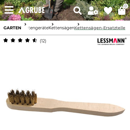
0
GARTEN
Gartengeräte
Kettensägen
Kettensägen-Ersatzteile
12