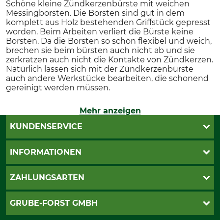
Schöne kleine Zündkerzenbürste mit weichen
Messingborsten. Die Borsten sind gut in dem
komplett aus Holz bestehenden Griffstück gepresst
worden. Beim Arbeiten verliert die Bürste keine
Borsten. Da die Borsten so schön flexibel und weich,
brechen sie beim bürsten auch nicht ab und sie
zerkratzen auch nicht die Kontakte von Zündkerzen.
Natürlich lassen sich mit der Zündkerzenbürste
auch andere Werkstücke bearbeiten, die schonend
gereinigt werden müssen.
Mehr anzeigen
KUNDENSERVICE
Katalogbestellung
INFORMATIONEN
Fragen & Antworten
Kontakt
AGB
ZAHLUNGSARTEN
Newsletteranmeldung
Impressum
Cookie-Einstellungen
Lieferung
PayPal
GRUBE-FORST GMBH
Bestellung widerrufen
Kreditkarte