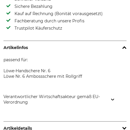
Sichere Bezahlung
Kauf auf Rechnung (Bonität vorausgesetzt)
Fachberatung durch unsere Profis
Trustpilot Käuferschutz
Artikelinfos
passend für:
Löwe-Handschere Nr. 6
Löwe Nr. 6 Ambossschere mit Rollgriff
Verantwortlicher Wirtschaftsakteur gemäß EU-
Verordnung
Gebr. Schröder GmbH, Konrad-Zuse-Ring 3, 24220 Flintbek,
Germany, www.original-loewe.de
Artikeldetails