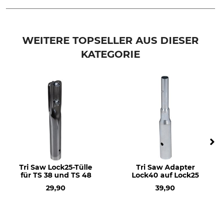
Marke
Produkttyp
Löwe
Amboss
WEITERE TOPSELLER AUS DIESER
KATEGORIE
Modellbezeichnung
Herstellung
für Löwe Nr. 6
Made in Germany
Tri Saw Lock25-Tülle
Tri Saw Adapter
für TS 38 und TS 48
Lock40 auf Lock25
29,90
39,90