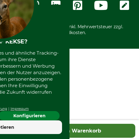
Community
International
*Alle Preise in Euro und inkl. Mehrwertsteuer zzgl.
Versandkosten.
F KEKSE?
es und ähnliche Tracking-
um ihre Dienste
 verbessern und Werbung
en der Nutzer anzuzeigen.
erden personenbezogene
nen Ihre Einwilligung
die Zukunft widerrufen
rung
Impressum
Konfigurieren
4.7
tieren
In den Warenkorb
Hervorragend