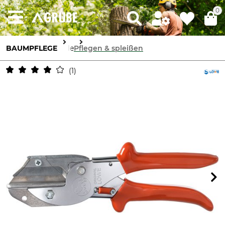
0
BAUMPFLEGE
Seile
Pflegen & spleißen
1