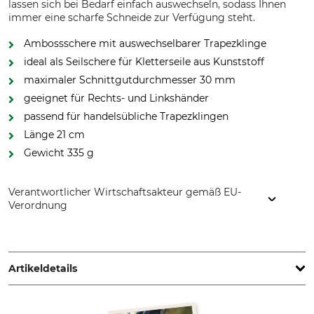
lassen sich bei Bedarf einfach auswechseln, sodass Ihnen
immer eine scharfe Schneide zur Verfügung steht.
Ambossschere mit auswechselbarer Trapezklinge
ideal als Seilschere für Kletterseile aus Kunststoff
maximaler Schnittgutdurchmesser 30 mm
geeignet für Rechts- und Linkshänder
passend für handelsübliche Trapezklingen
Länge 21 cm
Gewicht 335 g
Verantwortlicher Wirtschaftsakteur gemäß EU-
Verordnung
Gebr. Schröder GmbH, Konrad-Zuse-Ring 3, 24220 Flintbek,
Germany, www.original-loewe.de
Artikeldetails
Marke
Produkttyp