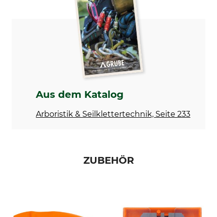
Löwe
Amboss-Schere
Modellbezeichnung
Herstellung
Nr. 3805 mit Trapezklinge
Made in Germany
Aus dem Katalog
Arboristik & Seilklettertechnik, Seite 233
ZUBEHÖR