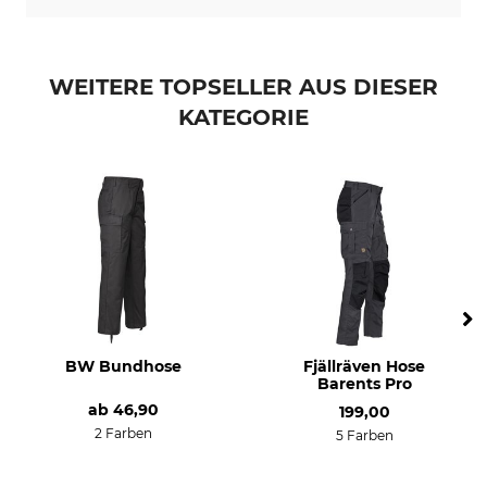
40 °C Buntwäsche
Nicht bleichen
Trocknen
Bügeln
Schonende Trocknung bis
Bügeln bis 110 °C
WEITERE TOPSELLER AUS DIESER
60 °C
KATEGORIE
Professionelle Textilpflege
Anlass
Nicht trockenreinigen
Pirsch
Bergjagd
Atmungsaktivität
Eigenschaften
hoch
Beinabschluss regulierbar
Für
Jahreszeit
Herren
Sommer
Frühling
BW Bundhose
Fjällräven Hose
Barents Pro
Passform
Farbe
slim
ab
46,90
199,00
black
2 Farben
5 Farben
Konfektionsgröße