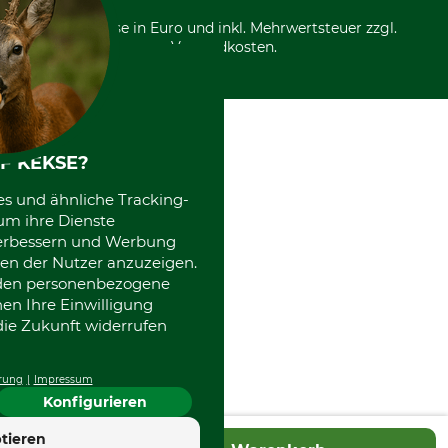
*Alle Preise in Euro und inkl. Mehrwertsteuer zzgl.
Versandkosten.
F KEKSE?
es und ähnliche Tracking-
um ihre Dienste
 verbessern und Werbung
en der Nutzer anzuzeigen.
erden personenbezogene
nen Ihre Einwilligung
die Zukunft widerrufen
rung
Impressum
Konfigurieren
4.7
tieren