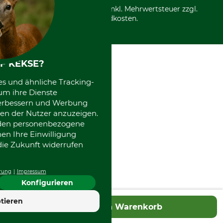
*Alle Preise in Euro und inkl. Mehrwertsteuer zzgl.
Versandkosten.
F KEKSE?
es und ähnliche Tracking-
um ihre Dienste
 verbessern und Werbung
en der Nutzer anzuzeigen.
erden personenbezogene
nen Ihre Einwilligung
die Zukunft widerrufen
rung
Impressum
Konfigurieren
4.7
tieren
In den Warenkorb
Hervorragend