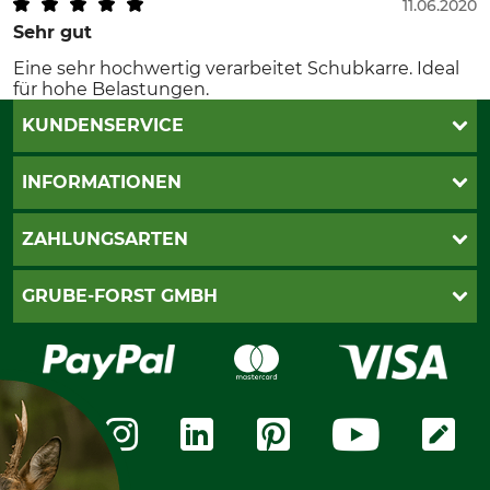
11.06.2020
Sehr gut
Eine sehr hochwertig verarbeitet Schubkarre. Ideal
für hohe Belastungen.
KUNDENSERVICE
Katalogbestellung
INFORMATIONEN
Fragen & Antworten
Kontakt
AGB
ZAHLUNGSARTEN
Newsletteranmeldung
Impressum
Cookie-Einstellungen
Lieferung
PayPal
GRUBE-FORST GMBH
Bestellung widerrufen
Kreditkarte
Widerrufsrecht
Rechnung
Karriere
Widerrufsformular
Vorkasse
Über uns
Datenschutz
Messetermine
Zahlungsarten
Community
International