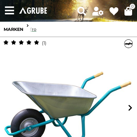
0
MARKEN
Mefro
1