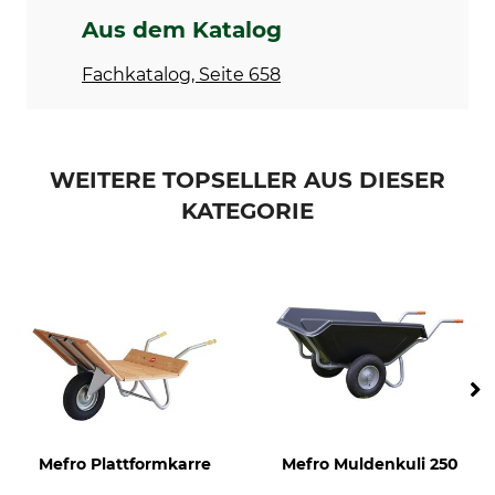
Aus dem Katalog
Länge
Breite
86 cm
60 cm
Fachkatalog, Seite 658
Höhe
Gewicht
35,5 cm
18,7 kg
WEITERE TOPSELLER AUS DIESER
KATEGORIE
Mefro Plattformkarre
Mefro Muldenkuli 250