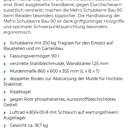
sind. Breit ausgestellte Standbeine, gegen Durchscheuern
zusätzlich verstärkt, machen die Mefro Schubkarre Bau 90
beim Beladen besonders kippsicher. Die Handhabung der
Mefro Schubkarre Bau 90 ist dank griffgünstiger Holzgriffe
und optimaler Schwerpunktausrichtung besonders
ergonomisch.
Schubkarre mit 250 kg Traglast für den Einsatz auf
Baustellen und im Gartenbau
Fassungsvermögen 90 l
verzinkte Stahlblechmulde, Wandstärke 1,25 mm
Muldenmaße 860 x 600 x 355 mm (L x B x T)
doppelter Boden zur Abstützung der Mulde für höchste
Stabilität
Kippbügel
gegen Rost phosphatiertes, kunststoffbeschichtetes
Gestell
Luftrad 4.80/4.00-8 mit Schlauch auf wartungsfreiem
Kugellager
Gewicht ca. 18,7 kg