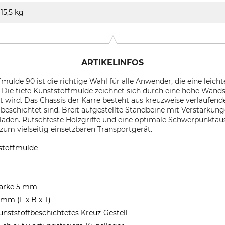
15,5 kg
ARTIKELINFOS
mulde 90 ist die richtige Wahl für alle Anwender, die eine leic
ie tiefe Kunststoffmulde zeichnet sich durch eine hohe Wand
et wird. Das Chassis der Karre besteht aus kreuzweise verlaufen
 beschichtet sind. Breit aufgestellte Standbeine mit Verstärk
eladen. Rutschfeste Holzgriffe und eine optimale Schwerpunkta
um vielseitig einsetzbaren Transportgerät.
tstoffmulde
tärke 5 mm
mm (L x B x T)
unststoffbeschichtetes Kreuz-Gestell