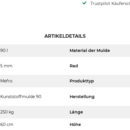
Trustpilot Käufersc
ARTIKELDETAILS
90 l
Material der Mulde
5 mm
Rad
Mefro
Produkttyp
Kunststoffmulde 90
Herstellung
250 kg
Länge
60 cm
Höhe