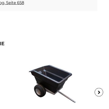
og, Seite 658
IE