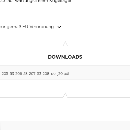
auch auf wartungsfreiem Kugellager
kteur gemäß EU-Verordnung
acher GmbH, Ludwig-Thoma-Str. 29, 83101 Rohrdorf, Germany, 
DOWNLOADS
-205_53-206_53-207_53-208_de_j20.pdf