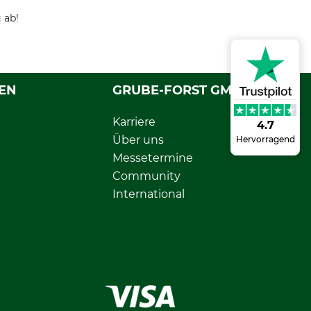
 ab!
EN
GRUBE-FORST GMBH
Karriere
4.7
Über uns
Hervorragend
Messetermine
Community
International