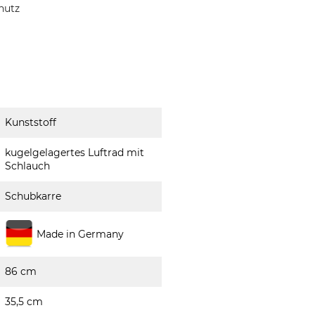
hutz
Kunststoff
kugelgelagertes Luftrad mit
Schlauch
Schubkarre
Made in Germany
86 cm
35,5 cm