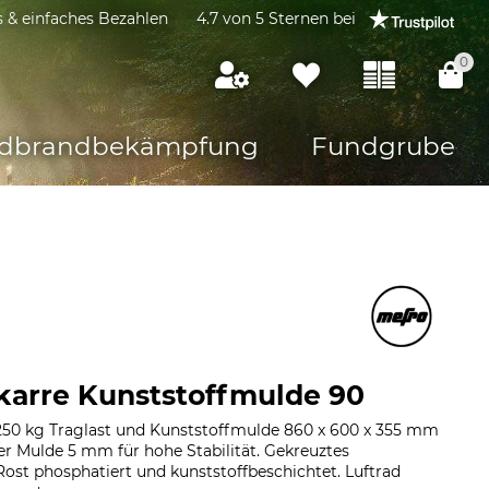
s & einfaches Bezahlen
4.7 von 5 Sternen bei
0
dbrandbekämpfung
Fundgrube
karre Kunststoffmulde 90
250 kg Traglast und Kunststoffmulde 860 x 600 x 355 mm
der Mulde 5 mm für hohe Stabilität. Gekreuztes
Rost phosphatiert und kunststoffbeschichtet. Luftrad