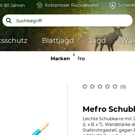
Kostenloser Rückversand
Sichere
it 80 Jahren
tsschutz
Blattjagd
Jagd
Wal
Marken
Mefro
0
Mefro Schub
Leichte Schubkarre mit 
(L x B x T). Wandstärke 
Stahlrohrgestell, gegen 