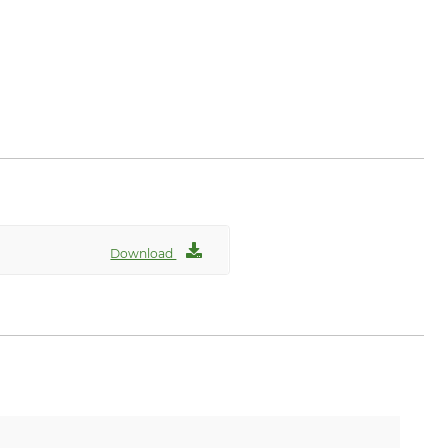
www.mefro-metallwarenfabrik.de
Download