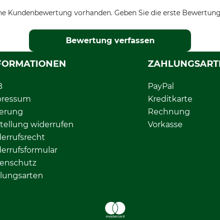
ne Kundenbewertung vorhanden. Geben Sie die erste Bewertung
Bewertung verfassen
FORMATIONEN
ZAHLUNGSART
B
PayPal
pressum
Kreditkarte
ferung
Rechnung
tellung widerrufen
Vorkasse
errufsrecht
errufsformular
enschutz
lungsarten