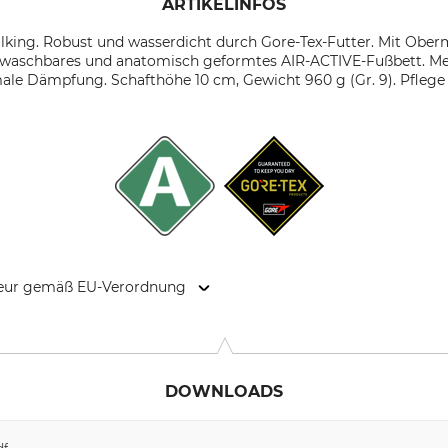
ARTIKELINFOS
Walking. Robust und wasserdicht durch Gore-Tex-Futter. Mit Obe
 waschbares und anatomisch geformtes AIR-ACTIVE-Fußbett. Mein
ale Dämpfung. Schafthöhe 10 cm, Gewicht 960 g (Gr. 9). Pfleg
kteur gemäß EU-Verordnung
kas Meindl Str. 5–9, 83417 Kirchanschöring, Germany, www.mein
DOWNLOADS