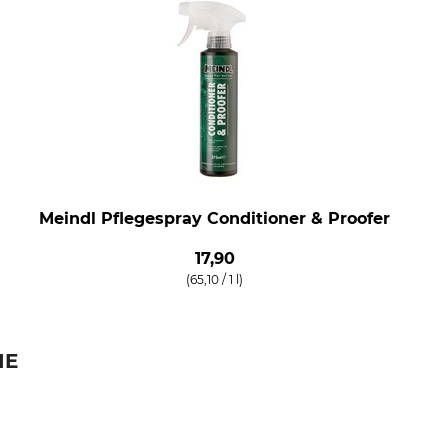
Meindl Pflegespray Conditioner & Proofer
17,90
(65,10 / 1 l)
IE