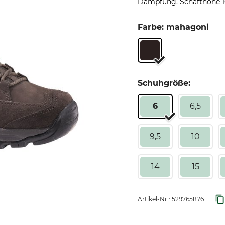
Dämpfung. Schafthöhe 10
Farbe: mahagoni
Schuhgröße:
6
6,5
9,5
10
14
15
Artikel-Nr.:
5297658761