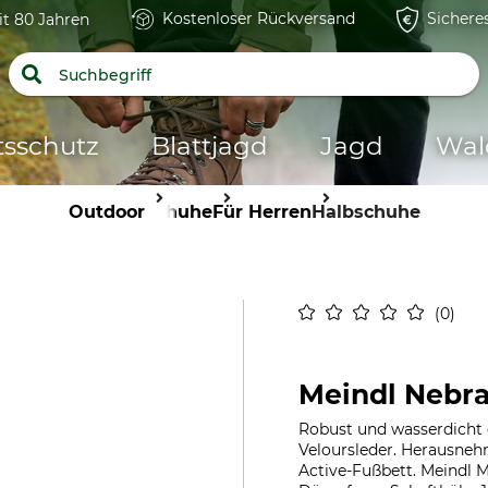
Kostenloser Rückversand
Sichere
it 80 Jahren
tsschutz
Blattjagd
Jagd
Wal
Outdoor
Schuhe
Für Herren
Halbschuhe
0
Meindl Nebr
Robust und wasserdicht 
Veloursleder. Herausneh
Active-Fußbett. Meindl M