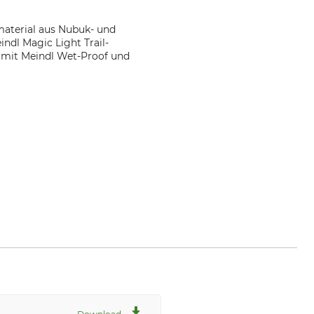
rmaterial aus Nubuk- und
dl Magic Light Trail-
e mit Meindl Wet-Proof und
dl.de