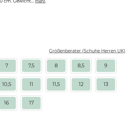
 cm. Gewicht...
.
mehr
Größenberater (Schuhe Herren UK)
7
7,5
8
8,5
9
10,5
11
11,5
12
13
16
17