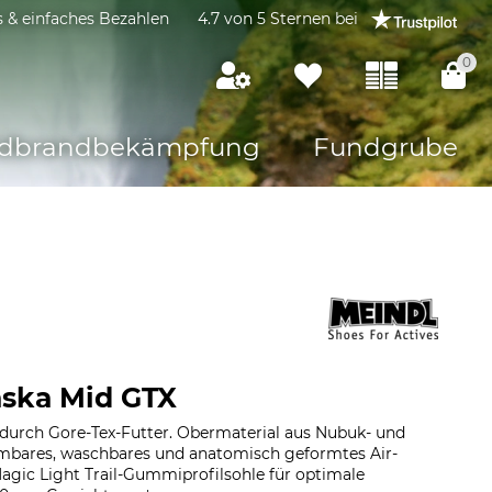
s & einfaches Bezahlen
4.7 von 5 Sternen bei
0
dbrandbekämpfung
Fundgrube
aska Mid GTX
durch Gore-Tex-Futter. Obermaterial aus Nubuk- und
mbares, waschbares und anatomisch geformtes Air-
agic Light Trail-Gummiprofilsohle für optimale