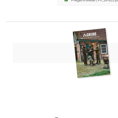
Pflegehinweise | Pfl_93-655.p