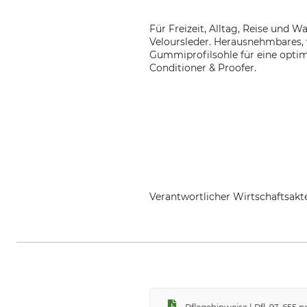
Für Freizeit, Alltag, Reise und 
Veloursleder. Herausnehmbares,
Gummiprofilsohle für eine optim
Conditioner & Proofer.
Verantwortlicher Wirtschaftsa
Lukas Meindl GmbH & Co. KG, Lu