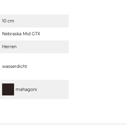
10 cm
Nebraska Mid GTX
Herren
wasserdicht
mahagoni