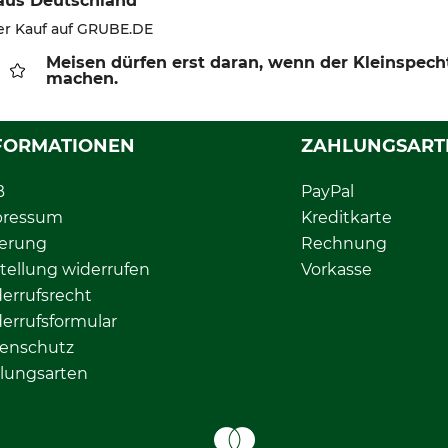
aus Deutschland
ter Kauf auf GRUBE.DE
Meisen dürfen erst daran, wenn der Kleinspech
machen.
FORMATIONEN
ZAHLUNGSART
B
PayPal
pressum
Kreditkarte
ferung
Rechnung
tellung widerrufen
Vorkasse
errufsrecht
errufsformular
enschutz
lungsarten