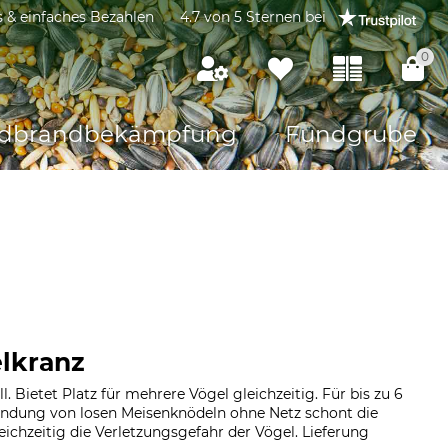
s & einfaches Bezahlen
4.7 von 5 Sternen bei
0
dbrandbekämpfung
Fundgrube
lkranz
 Bietet Platz für mehrere Vögel gleichzeitig. Für bis zu 6
ndung von losen Meisenknödeln ohne Netz schont die
ichzeitig die Verletzungsgefahr der Vögel. Lieferung