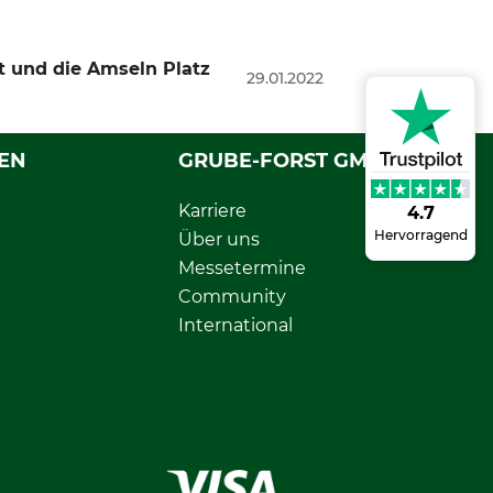
t und die Amseln Platz
29.01.2022
EN
GRUBE-FORST GMBH
Karriere
4.7
Hervorragend
Über uns
Messetermine
Community
International