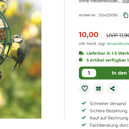
ohne Meisenknödel....
me
Artikel-Nr.:
1334251090
10,00
UVP
11,9
inkl. MwSt. zzgl.
Versandkost
Lieferbar in 1-3 Wer
5 Artikel verfügbar 
In den
Schneller Versand
Sichere Bezahlung
Kauf auf Rechnung 
Fachberatung durch