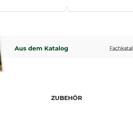
5821 EE Vierlingsbeek, Netherlands, www.vivarapro.com
Aus dem Katalog
Fachkatal
ZUBEHÖR