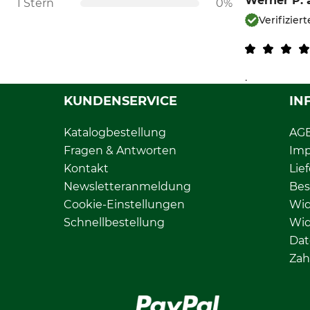
Werner P.
1 Stern
0%
Verifizier
.
KUNDENSERVICE
IN
Katalogbestellung
AG
Fragen & Antworten
Im
Kontakt
Lie
Newsletteranmeldung
Bes
Cookie-Einstellungen
Wid
Schnellbestellung
Wid
Dat
Zah