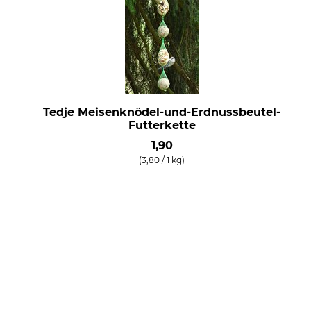
Tedje Meisenknödel-und-Erdnussbeutel-
Futterkette
1,90
(3,80 / 1 kg)