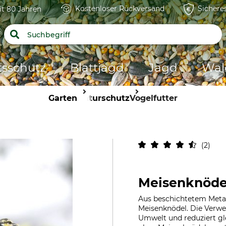
Kostenloser Rückversand
Sichere
it 80 Jahren
tsschutz
Blattjagd
Jagd
Wal
Garten
Naturschutz
Vogelfutter
2
Meisenknöde
Aus beschichtetem Metall.
Meisenknödel. Die Verwe
Umwelt und reduziert gle