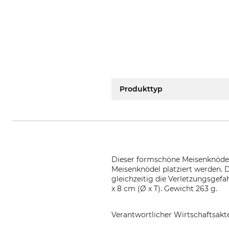
Produkttyp
Dieser formschöne Meisenknödelh
Meisenknödel platziert werden.
gleichzeitig die Verletzungsgef
x 8 cm (Ø x T). Gewicht 263 g.
Verantwortlicher Wirtschaftsa