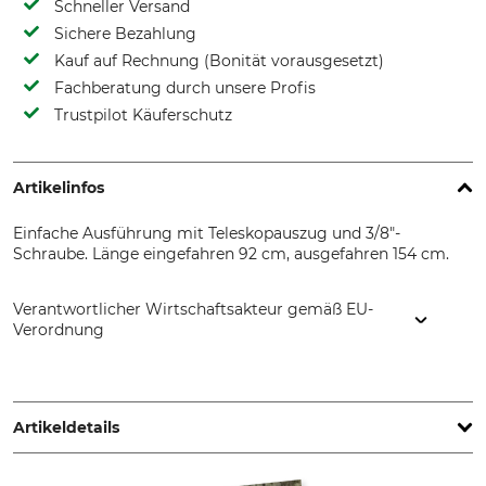
Schneller Versand
Sichere Bezahlung
Kauf auf Rechnung (Bonität vorausgesetzt)
Fachberatung durch unsere Profis
Trustpilot Käuferschutz
Artikelinfos
Einfache Ausführung mit Teleskopauszug und 3/8"-
Schraube. Länge eingefahren 92 cm, ausgefahren 154 cm.
Verantwortlicher Wirtschaftsakteur gemäß EU-
Verordnung
Grube-Forst GmbH, Gmundner Str. 25, 4663 Laakirchen,
Austria, www.grube.at
Artikeldetails
Marke
Produkttyp