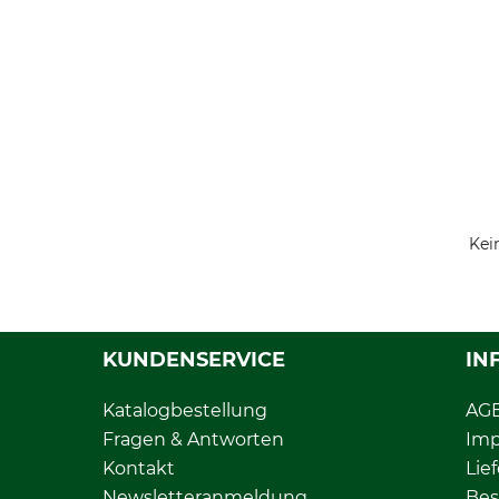
Kei
KUNDENSERVICE
IN
Katalogbestellung
AG
Fragen & Antworten
Im
Kontakt
Lie
Newsletteranmeldung
Bes