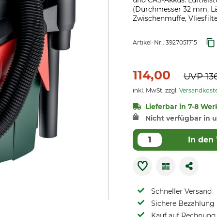
und CAS-Akkus. Luftleist
(Durchmesser 32 mm, Län
Zwischenmuffe, Vliesfilte
Artikel-Nr.:
3927051715
114,00
UVP
13
inkl. MwSt. zzgl.
Versandkost
Lieferbar in 7-8 Wer
Nicht verfügbar in u
In den
Schneller Versand
Sichere Bezahlung
Kauf auf Rechnung 