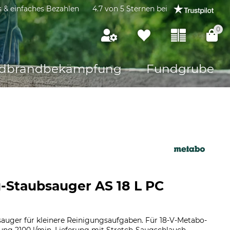
s & einfaches Bezahlen
4.7 von 5 Sternen bei
0
dbrandbekämpfung
Fundgrube
Staubsauger AS 18 L PC
auger für kleinere Reinigungsaufgaben. Für 18-V-Metabo-