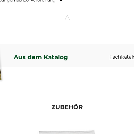
kteur gemäß EU-Verordnung
o-Allee 1, 72622 Nürtingen, Germany, www.metabo.de
Aus dem Katalog
Fachkatal
ZUBEHÖR