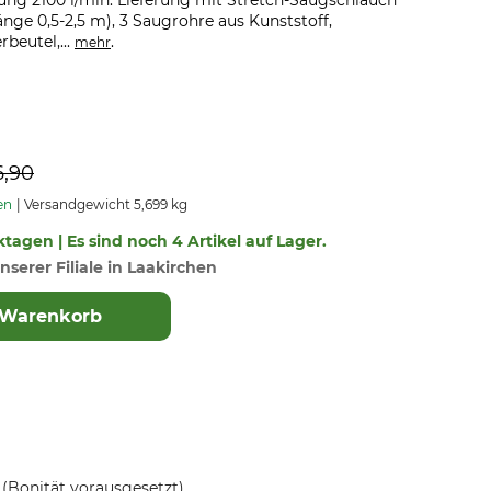
ung 2100 l/min. Lieferung mit Stretch-Saugschlauch
ge 0,5-2,5 m), 3 Saugrohre aus Kunststoff,
rbeutel,...
.
mehr
6,90
en
Versandgewicht 5,699 kg
ktagen | Es sind noch 4 Artikel auf Lager.
nserer Filiale in Laakirchen
 Warenkorb
(Bonität vorausgesetzt)