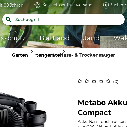
Kostenloser Rückversand
Sichere
it 80 Jahren
tsschutz
Blattjagd
Jagd
Wal
Garten
Gartengeräte
Nass- & Trockensauger
0
Metabo Akku-
Compact
Akku-Nass- und Trockens