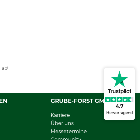
 ab!
EN
GRUBE-FORST GMBH
4.7
Hervorragend
Karriere
Über uns
Messetermine
Community