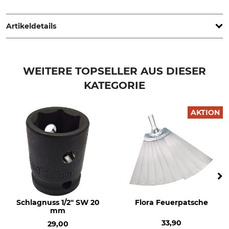
Metabowerke GmbH & Co., Metabo-Allee 1, 72622 Nürtingen,
Germany, www.metabo.de
Artikeldetails
Marke
Breite
Metabo
400 mm
WEITERE TOPSELLER AUS DIESER
KATEGORIE
Höhe
Gewicht
1015 mm
9,4 kg
AKTION
Schlagnuss 1/2" SW 20
Flora Feuerpatsche
mm
33,90
29,00