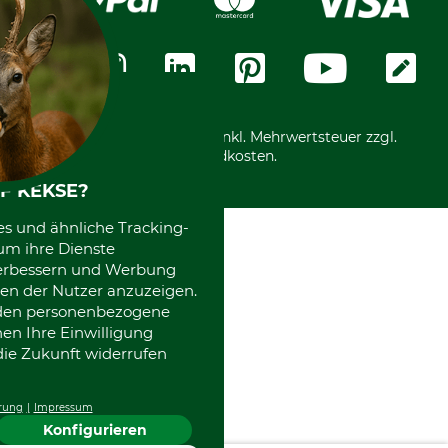
Widerrufsformular
Vorkasse
Über uns
Datenschutz
Messetermine
Zahlungsarten
Community
International
*Alle Preise in Euro und inkl. Mehrwertsteuer zzgl.
Versandkosten.
F KEKSE?
es und ähnliche Tracking-
um ihre Dienste
 verbessern und Werbung
en der Nutzer anzuzeigen.
erden personenbezogene
nen Ihre Einwilligung
die Zukunft widerrufen
rung
Impressum
Konfigurieren