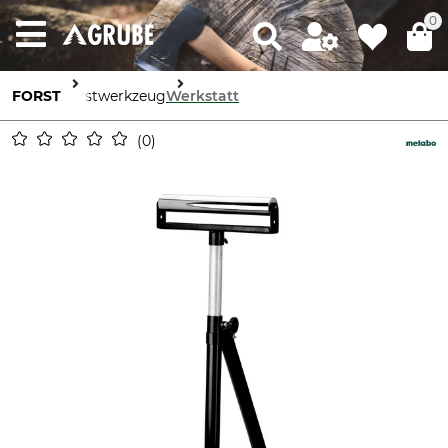
0
FORST
Forstwerkzeug
Werkstatt
0