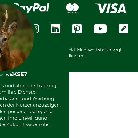
Widerrufsrecht
Rechnung
Karriere
Widerrufsformular
Vorkasse
Über uns
Datenschutz
Messetermine
Zahlungsarten
Community
International
*Alle Preise in Euro und inkl. Mehrwertsteuer zzgl.
Versandkosten.
F KEKSE?
es und ähnliche Tracking-
um ihre Dienste
 verbessern und Werbung
en der Nutzer anzuzeigen.
erden personenbezogene
nen Ihre Einwilligung
die Zukunft widerrufen