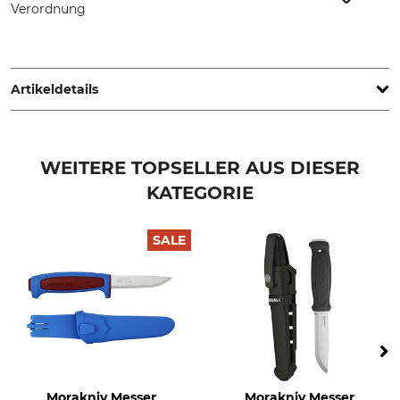
Verordnung
Morakniv AB, Box 407, 792 95 Mora, Sweden,
www.morakniv.se
Artikeldetails
Stahlart
Griffmaterial
High Carbon
Kunststoff
WEITERE TOPSELLER AUS DIESER
KATEGORIE
Klingenlänge
Klingenstärke
10,9 cm
3,2 mm
SALE
Marke
Produkttyp
Morakniv
Messer
Modellbezeichnung
Herstellung
Bushcraft Black
Made in Sweden
Länge
Breite
23,4 cm
2,3 cm
Morakniv Messer
Morakniv Messer