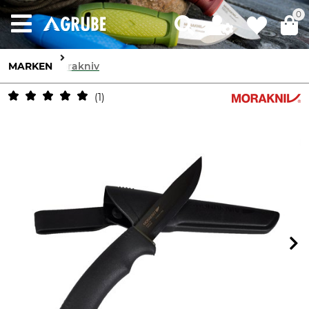
0
MARKEN
Morakniv
1