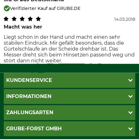
Verifizierter Kauf auf GRUBE.DE
14.03.2018
Macht was her
Liegt schön in der Hand und macht einen sehr
stabilen Eindruck. Mir gefällt besonders, dass die
Gürtelschlaufe an der Scheide drehbar ist. Das
Messer dreht sich beim Hinsetzen passend weg und
stört dann nicht weiter.
KUNDENSERVICE
Katalogbestellung
INFORMATIONEN
Fragen & Antworten
Kontakt
AGB
ZAHLUNGSARTEN
Newsletteranmeldung
Impressum
Cookie-Einstellungen
Lieferung
PayPal
GRUBE-FORST GMBH
Bestellung widerrufen
Kreditkarte