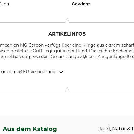
2 cm
Gewicht
ARTIKELINFOS
mpanion MG Carbon verfügt über eine Klinge aus extrem schar
ch gestaltete Griff liegt gut in der Hand. Die leichte Köchers
Gürtel befestigt werden. Gesamtlänge 21,5 cm. Klingenlänge 10 
kteur gemäß EU-Verordnung
ora, Sweden, www.morakniv.se
Aus dem Katalog
Jagd, Natur & F