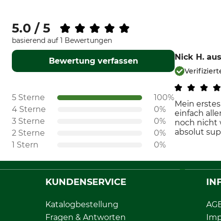
5.0 / 5
basierend auf 1 Bewertungen
Nick H.
aus
Bewertung verfassen
Verifizier
5 Sterne
100%
Mein erstes
4 Sterne
0%
einfach alle
3 Sterne
0%
noch nicht 
absolut sup
2 Sterne
0%
1 Stern
0%
KUNDENSERVICE
IN
Katalogbestellung
AG
Fragen & Antworten
Im