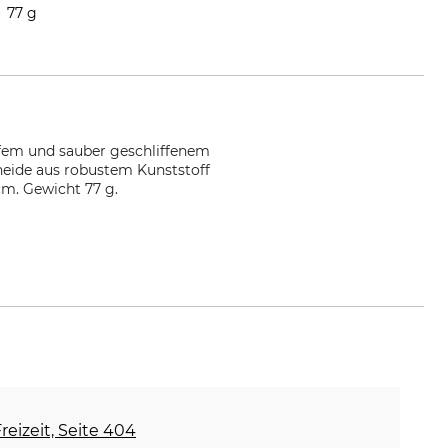
77 g
fem und sauber geschliffenem
cheide aus robustem Kunststoff
cm. Gewicht 77 g.
reizeit, Seite 404