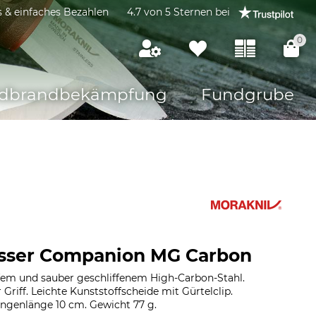
s & einfaches Bezahlen
4.7 von 5 Sternen bei
0
dbrandbekämpfung
Fundgrube
sser Companion MG Carbon
fem und sauber geschliffenem High-Carbon-Stahl.
Griff. Leichte Kunststoffscheide mit Gürtelclip.
ingenlänge 10 cm. Gewicht 77 g.