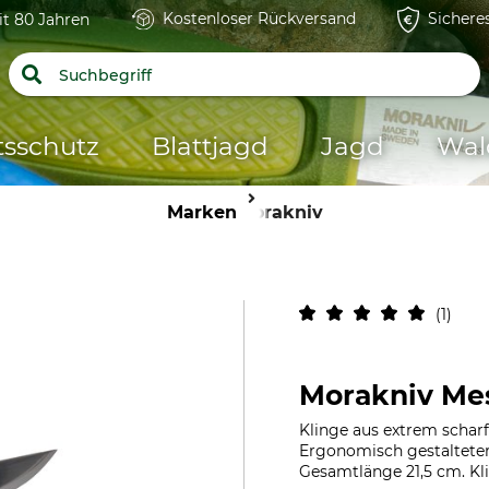
Kostenloser Rückversand
Sichere
it 80 Jahren
tsschutz
Blattjagd
Jagd
Wal
Marken
Morakniv
1
Morakniv Me
Klinge aus extrem schar
Ergonomisch gestalteter 
Gesamtlänge 21,5 cm. Kl