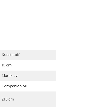
Kunststoff
10 cm
Morakniv
Companion MG
21,5 cm