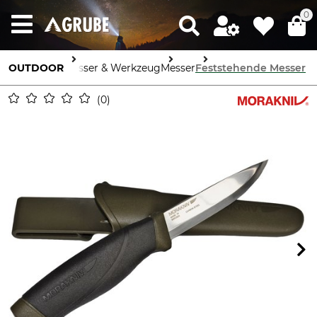
0
OUTDOOR
Messer & Werkzeug
Messer
Feststehende Messer
0