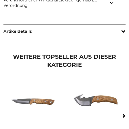
Verantwortlicher Wirtschaftsakteur gemäß EU-
Verordnung
Morakniv AB, Box 407, 792 95 Mora, Sweden,
www.morakniv.se
Artikeldetails
Stahlart
Griffmaterial
High Carbon
Kunststoff
WEITERE TOPSELLER AUS DIESER
KATEGORIE
Klingenlänge
Klingenstärke
10 cm
3,2 mm
Marke
Produkttyp
Morakniv
Messer
Modellbezeichnung
Herstellung
Companion MG Heavy Duty
Made in Sweden
Länge
Breite
22,4 cm
2,1 cm