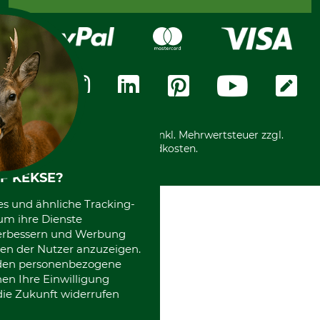
Bestellung widerrufen
Kreditkarte
Widerrufsrecht
Rechnung
Karriere
Widerrufsformular
Vorkasse
Über uns
Datenschutz
Messetermine
Zahlungsarten
Community
International
*Alle Preise in Euro und inkl. Mehrwertsteuer zzgl.
Versandkosten.
F KEKSE?
es und ähnliche Tracking-
um ihre Dienste
 verbessern und Werbung
en der Nutzer anzuzeigen.
erden personenbezogene
nen Ihre Einwilligung
die Zukunft widerrufen