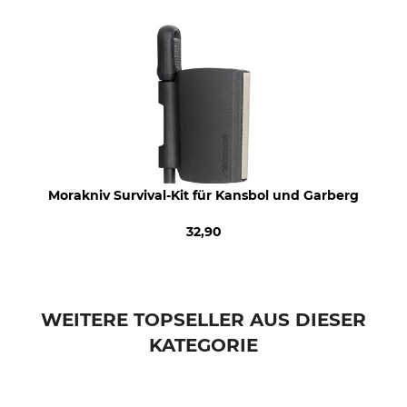
Rostfrei
Klingenlänge
Ja
10,9 cm
Klingenstärke
Marke
2,5 mm
Morakniv
Produkttyp
Modellbezeichnung
Messer
Kansbol
Herstellung
Farbe
Morakniv Survival-Kit für Kansbol und Garberg
Made in Sweden
green
32,90
Länge
Gewicht
22,6 cm
134 g
WEITERE TOPSELLER AUS DIESER
KATEGORIE