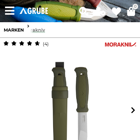
0
MARKEN
Morakniv
4