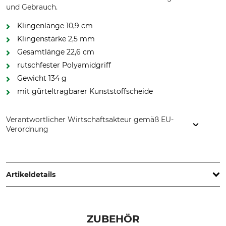
und Gebrauch.
Klingenlänge 10,9 cm
Klingenstärke 2,5 mm
Gesamtlänge 22,6 cm
rutschfester Polyamidgriff
Gewicht 134 g
mit gürteltragbarer Kunststoffscheide
Verantwortlicher Wirtschaftsakteur gemäß EU-
Verordnung
Morakniv AB, Box 407, 792 95 Mora, Sweden,
www.morakniv.se
Artikeldetails
Stahlart
Griffmaterial
Edelstahl
Kunststoff
ZUBEHÖR