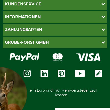
KUNDENSERVICE
Katalogbestellung
INFORMATIONEN
Fragen & Antworten
Kontakt
AGB
ZAHLUNGSARTEN
Newsletteranmeldung
Impressum
Cookie-Einstellungen
Lieferung
PayPal
GRUBE-FORST GMBH
Bestellung widerrufen
Kreditkarte
Widerrufsrecht
Rechnung
Karriere
Widerrufsformular
Vorkasse
Über uns
Datenschutz
Messetermine
Zahlungsarten
Community
International
*Alle Preise in Euro und inkl. Mehrwertsteuer zzgl.
Versandkosten.