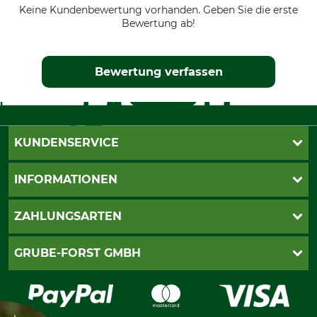
Keine Kundenbewertung vorhanden. Geben Sie die erste
Bewertung ab!
Bewertung verfassen
KUNDENSERVICE
Katalogbestellung
INFORMATIONEN
Fragen & Antworten
Kontakt
AGB
ZAHLUNGSARTEN
Newsletteranmeldung
Impressum
Cookie-Einstellungen
Lieferung
PayPal
GRUBE-FORST GMBH
Bestellung widerrufen
Kreditkarte
Widerrufsrecht
Rechnung
Karriere
Widerrufsformular
Vorkasse
Über uns
Datenschutz