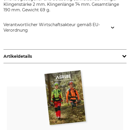
Klingenstärke 2 mm. Klingenlänge 74 mm. Gesamtlänge
190 mm. Gewicht 69 g.
Verantwortlicher Wirtschaftsakteur gemäß EU-
Verordnung
Morakniv AB, Box 407, 792 95 Mora, Sweden,
www.morakniv.se
Artikeldetails
Marke
Produkttyp
Morakniv
Schnitzmesser
Modellbezeichnung
Herstellung
163 Double Edge
Made in Sweden