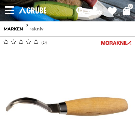
0
MARKEN
Morakniv
0