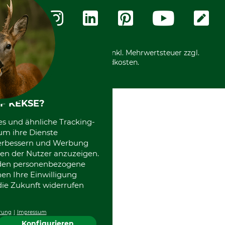
Messetermine
Zahlungsarten
Community
International
*Alle Preise in Euro und inkl. Mehrwertsteuer zzgl.
Versandkosten.
F KEKSE?
es und ähnliche Tracking-
um ihre Dienste
 verbessern und Werbung
en der Nutzer anzuzeigen.
erden personenbezogene
nen Ihre Einwilligung
die Zukunft widerrufen
rung
Impressum
Konfigurieren