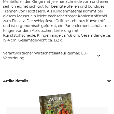
Meißelform der Klinge mit je einer Schneide vorn und einer
seitlich eignet sich gut für beengte Stellen und bündiges
Trennen von Holzfasern. Als Klingenmaterial kommt bei
diesem Messer ein leicht nachschärfbarer Kohlenstoffstahl
zum Einsatz. Der schlagfeste Griff besteht aus Kunststoff
und ist ergonomisch geformt, ein Parierelement schützt die
Finger vor dem Abrutschen. Lieferung mit
Kunststoffscheide. Klingenlänge ca. 7,8 cm, Gesamtlänge ca.
19,4 cm. Gesamtgewicht ca. 132 g.
Verantwortlicher Wirtschaftsakteur gemäß EU-
Verordnung
Morakniv AB, Box 407, 792 95 Mora, Sweden,
www.morakniv.se
Artikeldetails
Stahlart
Griffmaterial
High Carbon
Kunststoff
Klingenlänge
Klingenstärke