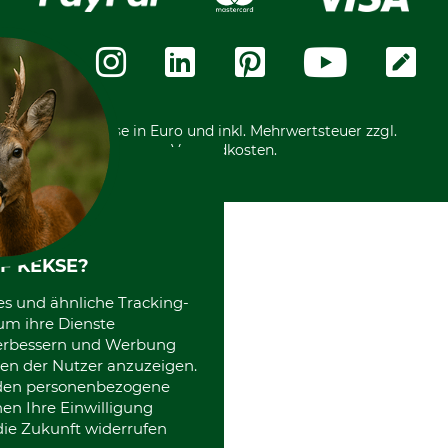
Vorkasse
Über uns
Datenschutz
Messetermine
Zahlungsarten
Community
International
*Alle Preise in Euro und inkl. Mehrwertsteuer zzgl.
Versandkosten.
F KEKSE?
es und ähnliche Tracking-
um ihre Dienste
 verbessern und Werbung
en der Nutzer anzuzeigen.
erden personenbezogene
nen Ihre Einwilligung
die Zukunft widerrufen