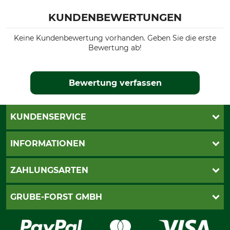
KUNDENBEWERTUNGEN
Keine Kundenbewertung vorhanden. Geben Sie die erste
Bewertung ab!
Bewertung verfassen
KUNDENSERVICE
Katalogbestellung
INFORMATIONEN
Fragen & Antworten
Kontakt
AGB
ZAHLUNGSARTEN
Newsletteranmeldung
Impressum
Cookie-Einstellungen
Lieferung
PayPal
GRUBE-FORST GMBH
Bestellung widerrufen
Kreditkarte
Widerrufsrecht
Rechnung
Karriere
Widerrufsformular