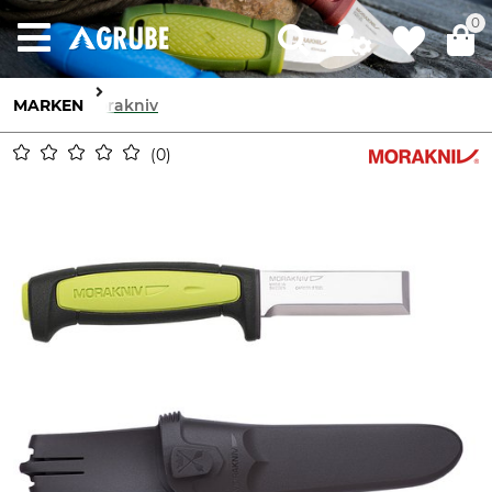
0
MARKEN
Morakniv
0