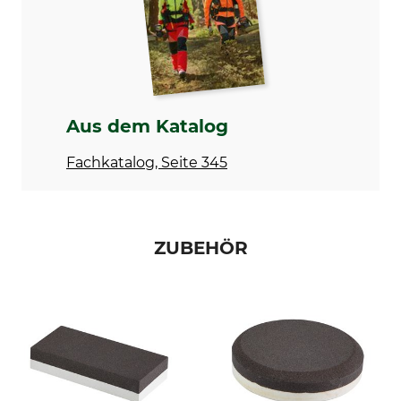
7,8 cm
3,1 mm
Marke
Produkttyp
Morakniv
Stemmmesser
Modellbezeichnung
Herstellung
Chisel
Made in Sweden
Aus dem Katalog
Länge
Gewicht
Fachkatalog, Seite 345
19,4 cm
132 g
ZUBEHÖR