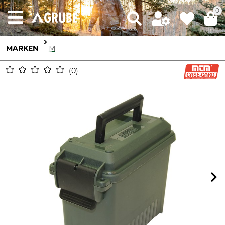
0
MARKEN
MTM
0