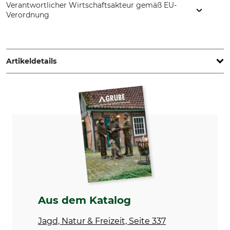
Verantwortlicher Wirtschaftsakteur gemäß EU-
Verordnung
Helmut Hofmann GmbH, Scheinbergweg 6-8, 97638
Mellrichstadt, Germany, www.helmuthofmann.de
Artikeldetails
Marke
Produkttyp
MTM
Munitionsbox
Modellbezeichnung
Herstellung
AC15
Made in USA
Gewicht
275 g
Aus dem Katalog
Jagd, Natur & Freizeit, Seite 337