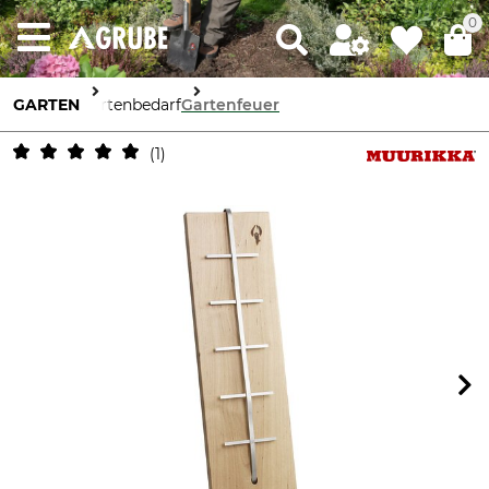
0
GARTEN
Gartenbedarf
Gartenfeuer
1