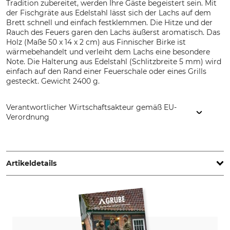
Tradition zubereitet, werden Ihre Gäste begeistert sein. Mit
der Fischgräte aus Edelstahl lässt sich der Lachs auf dem
Brett schnell und einfach festklemmen. Die Hitze und der
Rauch des Feuers garen den Lachs äußerst aromatisch. Das
Holz (Maße 50 x 14 x 2 cm) aus Finnischer Birke ist
wärmebehandelt und verleiht dem Lachs eine besondere
Note. Die Halterung aus Edelstahl (Schlitzbreite 5 mm) wird
einfach auf den Rand einer Feuerschale oder eines Grills
gesteckt. Gewicht 2400 g.
Verantwortlicher Wirtschaftsakteur gemäß EU-
Verordnung
Opa Muurikka, Pisla Oy, Yrittäjänkatu 21, 50130 Mikkeli,
Finland, www.opamuurikka.fi
Artikeldetails
Marke
Produkttyp
Muurikka
Flammlachsbrett
Modellbezeichnung
Herstellung