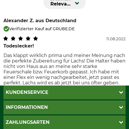
Relevanz
Alexander Z.
aus Deutschland
Verifizierter Kauf auf GRUBE.DE
11.08.2022
Todeslecker!
Das klappt wirklich prima und meiner Meinung nach
die perfekte Zubereitung für Lachs! Die Halter haben
nicht von Haus aus an meine sehr starke
Feuerschale bzw. Feuerkorb gepasst. Ich habe mit
einer Flex ein wenig nachgearbeitet, jetzt passt es
perfekt. Lachs wird es ab jetzt bei uns öfter geben.
KUNDENSERVICE
Katalogbestellung
INFORMATIONEN
Fragen & Antworten
Kontakt
AGB
ZAHLUNGSARTEN
Newsletteranmeldung
Impressum