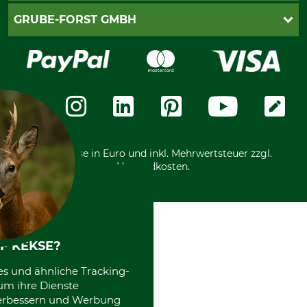
Cookie-Einstellungen
Lieferung
PayPal
GRUBE-FORST GMBH
Bestellung widerrufen
Kreditkarte
Widerrufsrecht
Rechnung
Karriere
Widerrufsformular
Vorkasse
Über uns
Datenschutz
Messetermine
Zahlungsarten
Community
International
*Alle Preise in Euro und inkl. Mehrwertsteuer zzgl.
Versandkosten.
F KEKSE?
es und ähnliche Tracking-
um ihre Dienste
 verbessern und Werbung