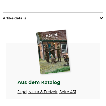
Mystique s.r.o., Stefanikova 534, 02401 Kysucke Nove Mesto,
Slovakia, www.mystique-dummy.eu
Artikeldetails
Marke
Produkttyp
Mystique
Apportierdummy
Modellbezeichnung
Herstellung
dreiteilig
Made in Slovakia
Aus dem Katalog
Jagd, Natur & Freizeit, Seite 451