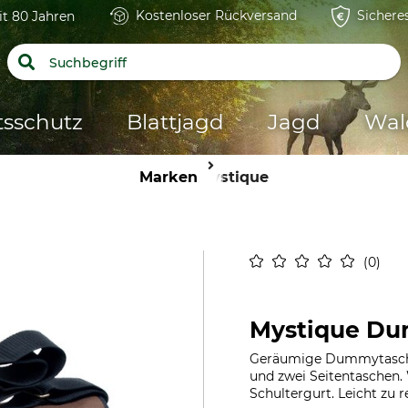
Kostenloser Rückversand
Sichere
it 80 Jahren
tsschutz
Blattjagd
Jagd
Wal
Marken
Mystique
0
Mystique D
Geräumige Dummytasche 
und zwei Seitentaschen.
Schultergurt. Leicht zu re