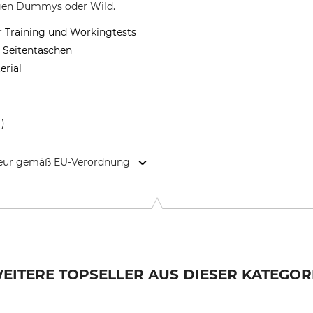
igen Dummys oder Wild.
Training und Workingtests
 Seitentaschen
erial
T)
kteur gemäß EU-Verordnung
4, 02401 Kysucke Nove Mesto, Slovakia, www.mystique-dummy.eu
EITERE TOPSELLER AUS DIESER KATEGOR