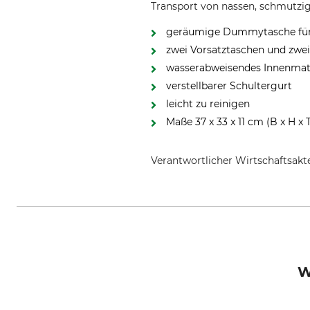
Transport von nassen, schmutz
geräumige Dummytasche für 
zwei Vorsatztaschen und zwei
wasserabweisendes Innenmat
verstellbarer Schultergurt
leicht zu reinigen
Maße 37 x 33 x 11 cm (B x H x 
Verantwortlicher Wirtschaftsa
Mystique s.r.o., Stefanikova 53
W