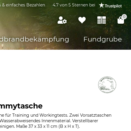
s & einfaches Bezahlen
4.7 von 5 Sternen bei
0
dbrandbekämpfung
Fundgrube
ummytasche
für Training und Workingtests. Zwei Vorsatztaschen
 Wasserabweisendes Innenmaterial. Verstellbarer
inigen. Maße 37 x 33 x 11 cm (B x H x T).