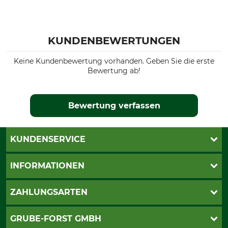
KUNDENBEWERTUNGEN
Keine Kundenbewertung vorhanden. Geben Sie die erste
Bewertung ab!
Bewertung verfassen
KUNDENSERVICE
Katalogbestellung
INFORMATIONEN
Fragen & Antworten
Kontakt
AGB
ZAHLUNGSARTEN
Newsletteranmeldung
Impressum
Cookie-Einstellungen
Lieferung
PayPal
GRUBE-FORST GMBH
Bestellung widerrufen
Kreditkarte