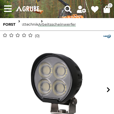
0
FORST
Forsttechnik
Arbeitsscheinwerfer
0