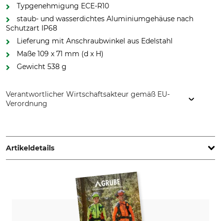
Typgenehmigung ECE-R10
staub- und wasserdichtes Aluminiumgehäuse nach
Schutzart IP68
Lieferung mit Anschraubwinkel aus Edelstahl
Maße 109 x 71 mm (d x H)
Gewicht 538 g
Verantwortlicher Wirtschaftsakteur gemäß EU-
Verordnung
Shin Yuh Cherng Europe AB, Verkstadsgatan 2b, 263 39
Höganäs, Sweden, www.blixtra.eu
Artikeldetails
Min. Spannung
Ausleuchtung
9 V
Gelände
weit
Max. Spannung
IP-Schutzart