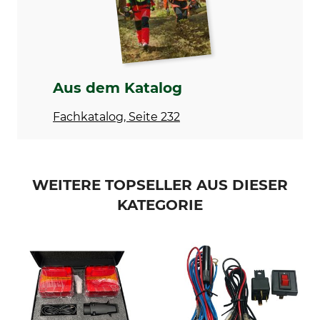
32 V
IP68
Aufladbar
Marke
Nein
Nero
Produkttyp
Modellbezeichnung
Aus dem Katalog
LED-Arbeitsscheinwerfer
Kombi-Ausleuchtung 80 W
Fachkatalog, Seite 232
Lichtleistung
Leistung
5900 lm
80 W
Durchmesser
Höhe
WEITERE TOPSELLER AUS DIESER
109 mm
71 mm
KATEGORIE
Gewicht
538 g