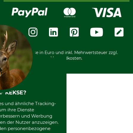
Widerrufsrecht
Rechnung
Karriere
Widerrufsformular
Vorkasse
Über uns
Datenschutz
Messetermine
Zahlungsarten
Community
International
*Alle Preise in Euro und inkl. Mehrwertsteuer zzgl.
Versandkosten.
F KEKSE?
es und ähnliche Tracking-
um ihre Dienste
 verbessern und Werbung
en der Nutzer anzuzeigen.
erden personenbezogene