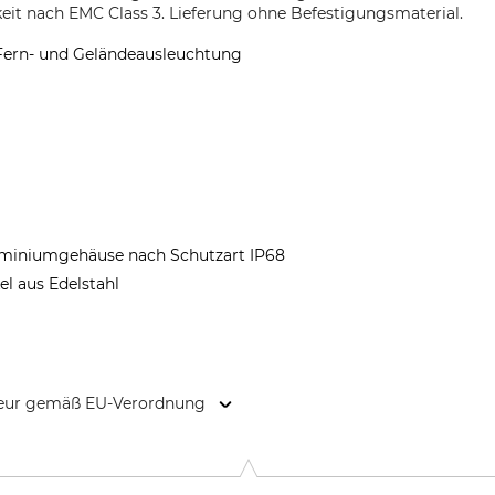
eit nach EMC Class 3. Lieferung ohne Befestigungsmaterial.
 Fern- und Geländeausleuchtung
uminiumgehäuse nach Schutzart IP68
l aus Edelstahl
kteur gemäß EU-Verordnung
kstadsgatan 2b, 263 39 Höganäs, Sweden, www.blixtra.eu