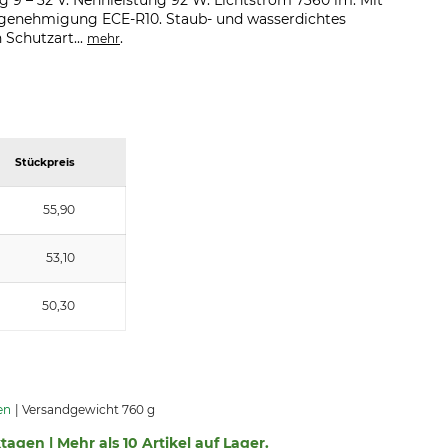
 9 – 32 V. Nennleistung 92 W. Lichtstrom 7360 lm. Mit
pgenehmigung ECE-R10. Staub- und wasserdichtes
Schutzart...
.
mehr
Stückpreis
55,90
53,10
50,30
en
Versandgewicht 760 g
ktagen | Mehr als 10 Artikel auf Lager.