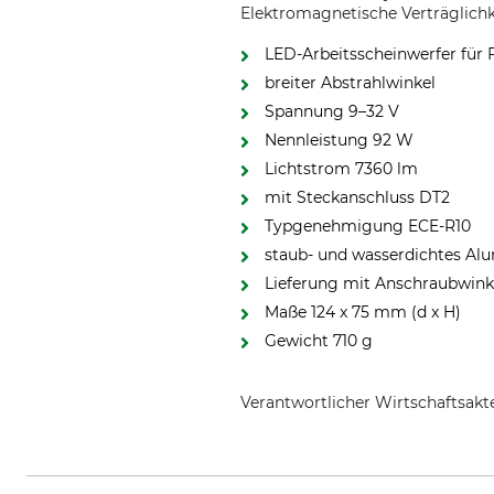
Elektromagnetische Verträglichk
LED-Arbeitsscheinwerfer für
breiter Abstrahlwinkel
Spannung 9–32 V
Nennleistung 92 W
Lichtstrom 7360 lm
mit Steckanschluss DT2
Typgenehmigung ECE-R10
staub- und wasserdichtes Al
Lieferung mit Anschraubwinke
Maße 124 x 75 mm (d x H)
Gewicht 710 g
Verantwortlicher Wirtschaftsa
Shin Yuh Cherng Europe AB, Ver