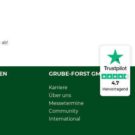
 ab!
EN
GRUBE-FORST GMBH
4.7
Karriere
Hervorragend
Über uns
Messetermine
Community
International