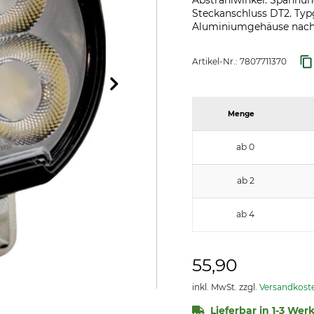
Abstrahlwinkel. Spannung
Steckanschluss DT2. Ty
Aluminiumgehäuse nach 
Artikel-Nr.:
7807711370
Menge
ab 0
ab 2
ab 4
55,90
inkl. MwSt. zzgl.
Versandkost
Lieferbar in 1-3 Wer