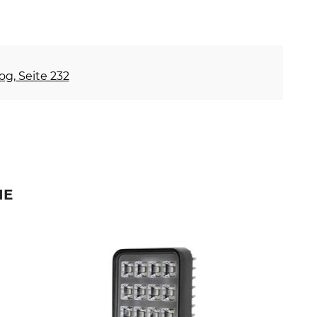
og, Seite 232
IE