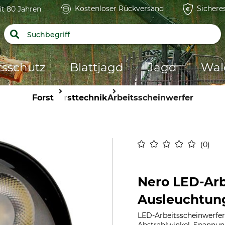
Kostenloser Rückversand
Sichere
it 80 Jahren
tsschutz
Blattjagd
Jagd
Wal
Forst
Forsttechnik
Arbeitsscheinwerfer
0
Nero LED-Arb
Ausleuchtun
LED-Arbeitsscheinwerfer