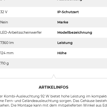
32 V
IP-Schutzart
Nein
Marke
LED-Arbeitsscheinwerfer
Modellbezeichnung
7360 lm
Leistung
124 mm
Höhe
710 g
ARTIKELINFOS
er Kombi-Ausleuchtung 92 W bietet hohe Leistung im kompakte
 eine Fern- und Geländeausleuchtung sorgen. Das Gehäuse beste
rsehen. Die Montage kann mit dem mitgelieferten Winkel aus Ede