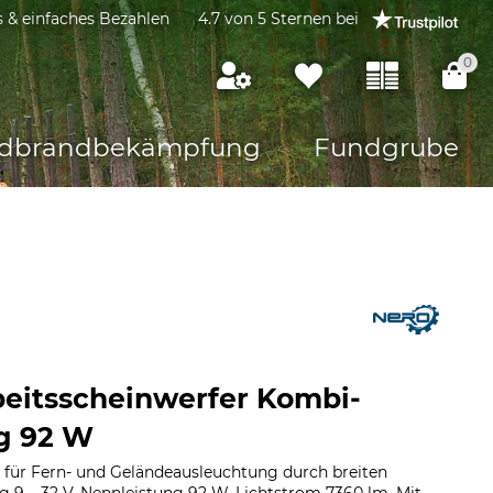
s & einfaches Bezahlen
4.7 von 5 Sternen bei
0
dbrandbekämpfung
Fundgrube
eitsscheinwerfer Kombi-
g 92 W
 für Fern- und Geländeausleuchtung durch breiten