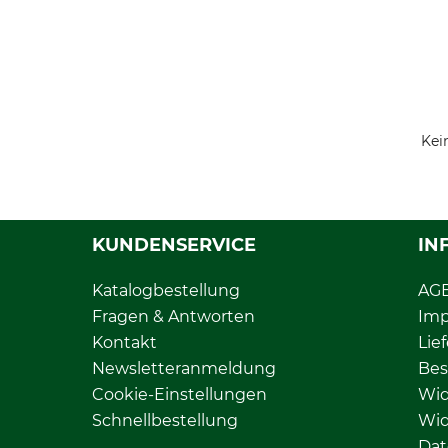
Kei
KUNDENSERVICE
IN
Katalogbestellung
AG
Fragen & Antworten
Im
Kontakt
Lie
Newsletteranmeldung
Bes
Cookie-Einstellungen
Wid
Schnellbestellung
Wid
Dat