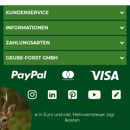
KUNDENSERVICE
Katalogbestellung
INFORMATIONEN
Fragen & Antworten
Kontakt
AGB
ZAHLUNGSARTEN
Newsletteranmeldung
Impressum
Cookie-Einstellungen
Lieferung
PayPal
GRUBE-FORST GMBH
Bestellung widerrufen
Kreditkarte
Widerrufsrecht
Rechnung
Karriere
Widerrufsformular
Vorkasse
Über uns
Datenschutz
Messetermine
Zahlungsarten
Community
International
*Alle Preise in Euro und inkl. Mehrwertsteuer zzgl.
Versandkosten.