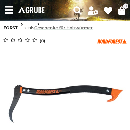
0
FORST
Specials
Geschenke für Holzwürmer
0