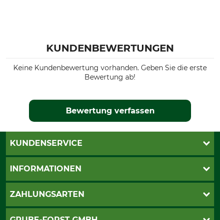
KUNDENBEWERTUNGEN
Keine Kundenbewertung vorhanden. Geben Sie die erste
Bewertung ab!
Bewertung verfassen
KUNDENSERVICE
Katalogbestellung
INFORMATIONEN
Fragen & Antworten
Kontakt
AGB
ZAHLUNGSARTEN
Newsletteranmeldung
Impressum
Cookie-Einstellungen
Lieferung
PayPal
GRUBE-FORST GMBH