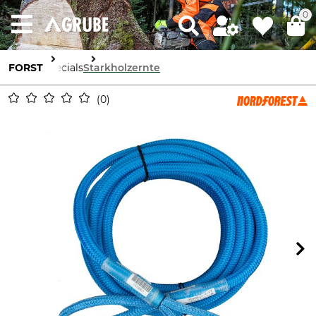
0
FORST
Specials
Starkholzernte
0