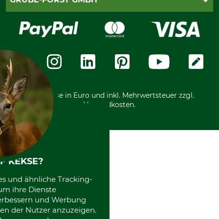
Bestellung widerrufen
Kreditkarte
Widerrufsrecht
Rechnung
Karriere
Widerrufsformular
Vorkasse
Über uns
Datenschutz
Messetermine
Zahlungsarten
Community
International
*Alle Preise in Euro und inkl. Mehrwertsteuer zzgl.
Versandkosten.
F KEKSE?
es und ähnliche Tracking-
um ihre Dienste
 verbessern und Werbung
en der Nutzer anzuzeigen.