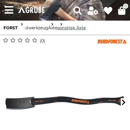
0
FORST
Forstwerkzeug
Äxte
sonstige Äxte
0