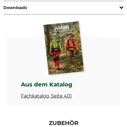
Downloads
Marke
KWF-Prüfzeichen
Nordforest
KWF Profi
Zertifikat | Certificate_Nordforest_24-167_de_20122022.pdf
Produkttyp
Herstellung
Durchforstungsaxt
Made in Austria
Testbericht | Test-report_Nordforest_24-167_de_20122022.pdf
Länge
60 cm
Aus dem Katalog
Fachkatalog, Seite 401
ZUBEHÖR