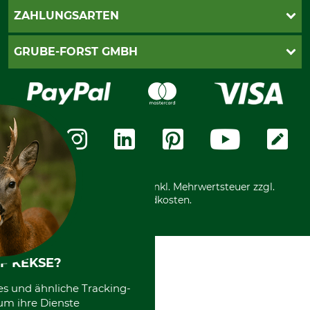
Kontakt
AGB
ZAHLUNGSARTEN
Newsletteranmeldung
Impressum
Cookie-Einstellungen
Lieferung
PayPal
GRUBE-FORST GMBH
Bestellung widerrufen
Kreditkarte
Widerrufsrecht
Rechnung
Karriere
Widerrufsformular
Vorkasse
Über uns
Datenschutz
Messetermine
Zahlungsarten
Community
International
*Alle Preise in Euro und inkl. Mehrwertsteuer zzgl.
Versandkosten.
F KEKSE?
es und ähnliche Tracking-
um ihre Dienste