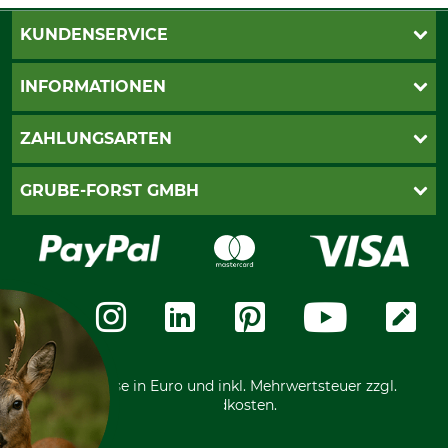
KUNDENSERVICE
Katalogbestellung
INFORMATIONEN
Fragen & Antworten
Kontakt
AGB
ZAHLUNGSARTEN
Newsletteranmeldung
Impressum
Cookie-Einstellungen
Lieferung
PayPal
GRUBE-FORST GMBH
Bestellung widerrufen
Kreditkarte
Widerrufsrecht
Rechnung
Karriere
Widerrufsformular
Vorkasse
Über uns
Datenschutz
Messetermine
Zahlungsarten
Community
International
*Alle Preise in Euro und inkl. Mehrwertsteuer zzgl.
Versandkosten.