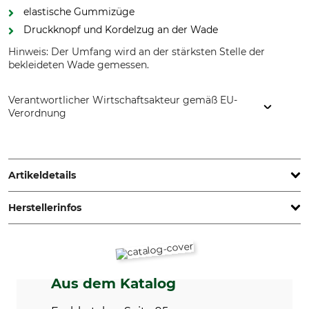
elastische Gummizüge
Druckknopf und Kordelzug an der Wade
Hinweis: Der Umfang wird an der stärksten Stelle der
bekleideten Wade gemessen.
Verantwortlicher Wirtschaftsakteur gemäß EU-
Verordnung
Grube KG, Hützeler Damm 38, 29646 Bispingen, Germany,
www.grube.de
Artikeldetails
Herstellerinfos
Marke
Produkttyp
Nordforest
Gamaschen
Nichttextile Teile tierischen
Für
Ursprungs
Damen
Ja
Aus dem Katalog
Herren