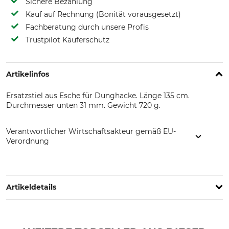
Sichere Bezahlung
Kauf auf Rechnung (Bonität vorausgesetzt)
Fachberatung durch unsere Profis
Trustpilot Käuferschutz
Artikelinfos
Ersatzstiel aus Esche für Dunghacke. Länge 135 cm.
Durchmesser unten 31 mm. Gewicht 720 g.
Verantwortlicher Wirtschaftsakteur gemäß EU-
Verordnung
Grube KG, Hützeler Damm 38, 29646 Bispingen, Germany,
www.grube.de
Artikeldetails
Marke
Produkttyp
Nordforest
Hacke