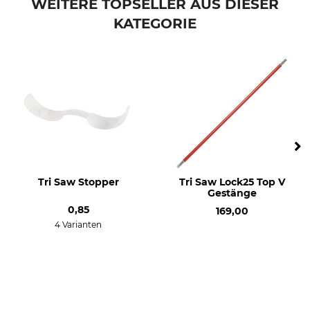
WEITERE TOPSELLER AUS DIESER
KATEGORIE
Modellbezeichnung
Herstellung
Ersatzstiel
Made in Germany
Länge
Gewicht
135 cm
720 g
Tri Saw Stopper
Tri Saw Lock25 Top V
Gestänge
0,85
169,00
4 Varianten