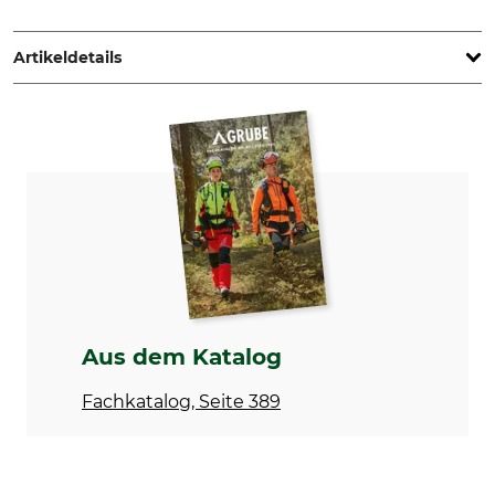
Grube KG, Hützeler Damm 38, 29646 Bispingen, Germany,
www.grube.de
Artikeldetails
Marke
Modellbezeichnung
Nordforest
Hüftpolster für
Pflanzentragewanne
Aus dem Katalog
Fachkatalog, Seite 389