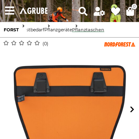
0
FORST
Forstbedarf
Pflanzgeräte
Pflanztaschen
0