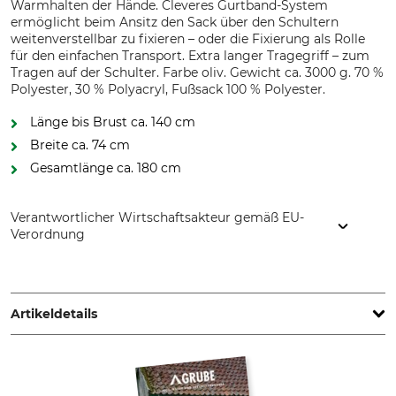
Warmhalten der Hände. Cleveres Gurtband-System
ermöglicht beim Ansitz den Sack über den Schultern
weitenverstellbar zu fixieren – oder die Fixierung als Rolle
für den einfachen Transport. Extra langer Tragegriff – zum
Tragen auf der Schulter. Farbe oliv. Gewicht ca. 3000 g. 70 %
Polyester, 30 % Polyacryl, Fußsack 100 % Polyester.
Länge bis Brust ca. 140 cm
Breite ca. 74 cm
Gesamtlänge ca. 180 cm
Verantwortlicher Wirtschaftsakteur gemäß EU-
Verordnung
Grube KG, Hützeler Damm 38, 29646 Bispingen, Germany,
www.grube.de
Artikeldetails
Marke
Produkttyp
Nordforest Hunting
Ansitzsack