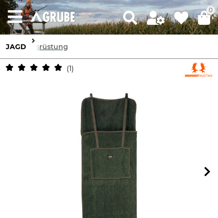
0
JAGD
Ausrüstung
1