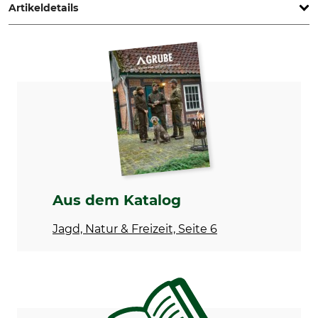
Artikeldetails
Marke
Produkttyp
Nordforest Hunting
Hose
Modellbezeichnung
Oberstoff
Roros 2.0
65% Polyester
35% Baumwolle
Stretch
Waschen
93% Polyamid
40 °C Buntwäsche
7% Elasthan
Aus dem Katalog
Bleichen
Trocknen
Nicht bleichen
Nicht im Wäschetrockner
Jagd, Natur & Freizeit, Seite 6
trocknen
Bügeln
Professionelle Textilpflege
Bügeln bis 110 °C
Nicht trockenreinigen
Atmungsaktivität
Eigenschaften