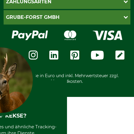
ZAHLUNGSARTEN
Newsletteranmeldung
Impressum
Cookie-Einstellungen
Lieferung
PayPal
GRUBE-FORST GMBH
Bestellung widerrufen
Kreditkarte
Widerrufsrecht
Rechnung
Karriere
Widerrufsformular
Vorkasse
Über uns
Datenschutz
Messetermine
Zahlungsarten
Community
International
*Alle Preise in Euro und inkl. Mehrwertsteuer zzgl.
Versandkosten.
F KEKSE?
es und ähnliche Tracking-
um ihre Dienste