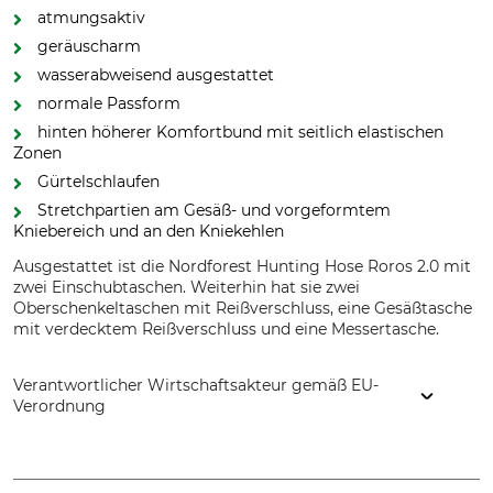
atmungsaktiv
geräuscharm
wasserabweisend ausgestattet
normale Passform
hinten höherer Komfortbund mit seitlich elastischen
Zonen
Gürtelschlaufen
Stretchpartien am Gesäß- und vorgeformtem
Kniebereich und an den Kniekehlen
Ausgestattet ist die Nordforest Hunting Hose Roros 2.0 mit
zwei Einschubtaschen. Weiterhin hat sie zwei
Oberschenkeltaschen mit Reißverschluss, eine Gesäßtasche
mit verdecktem Reißverschluss und eine Messertasche.
Verantwortlicher Wirtschaftsakteur gemäß EU-
Verordnung
Grube KG, Hützeler Damm 38, 29646 Bispingen, Germany,
www.grube.de