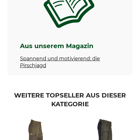
mittel
geräuscharm
Komfortbund
Für
Jahreszeit
Herren
Herbst
Winter
Aus unserem Magazin
Passform
Wasserdichtigkeit
regular
wasserabweisend
Spannend und motivierend: die
Pirschjagd
Farbe
Konfektionsgröße
54
oliv
WEITERE TOPSELLER AUS DIESER
KATEGORIE