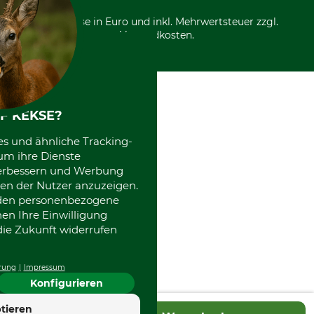
*Alle Preise in Euro und inkl. Mehrwertsteuer zzgl.
Versandkosten.
F KEKSE?
es und ähnliche Tracking-
um ihre Dienste
 verbessern und Werbung
en der Nutzer anzuzeigen.
erden personenbezogene
nen Ihre Einwilligung
die Zukunft widerrufen
rung
Impressum
Konfigurieren
4.7
tieren