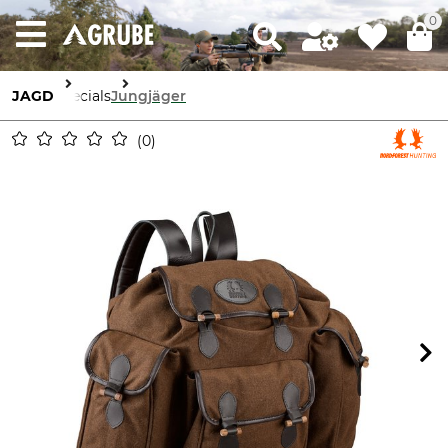
0
JAGD
Specials
Jungjäger
0