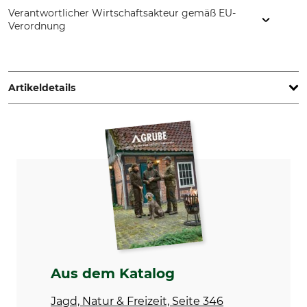
Verantwortlicher Wirtschaftsakteur gemäß EU-
Verordnung
Grube KG, Hützeler Damm 38, 29646 Bispingen, Germany,
www.grube.de
Artikeldetails
Marke
Produkttyp
Nordforest Hunting
Lodenrucksack
Farbe
Volumen
25 l
braun
Aus dem Katalog
Jagd, Natur & Freizeit, Seite 346