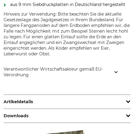
aus 9 mm Siebdruckplatten in Deutschland hergestellt
Hinweis zur Verwendung: Bitte beachten Sie die aktuelle
Gesetzeslage des Jagdgesetzes in Ihrem Bundesland. Für
längere Fangperioden auf dem Erdboden empfehlen wir, die
Falle nach Möglichkeit mit zum Beispiel Steinen leicht hohl
zu legen. Für einen glatten Einlauf sollte die Erde an den
Einlauf angeglichen und ein Zwangswechsel mit Zweigen
eingerichtet werden. Als Köder empfehlen wir Eier,
Leberwurst oder Obst.
Verantwortlicher Wirtschaftsakteur gemäß EU-
Verordnung
Grube KG, Hützeler Damm 38, 29646 Bispingen, Germany,
www.grube.de
Artikeldetails
Downloads
Marke
Produkttyp
Nordforest Hunting
Raubwildfalle