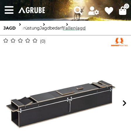
0
JAGD
Ausrüstung
Jagdbedarf
Fallenjagd
0