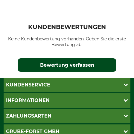
KUNDENBEWERTUNGEN
Keine Kundenbewertung vorhanden. Geben Sie die erste
Bewertung ab!
Bewertung verfassen
KUNDENSERVICE
Katalogbestellung
INFORMATIONEN
Fragen & Antworten
Kontakt
AGB
ZAHLUNGSARTEN
Newsletteranmeldung
Impressum
Cookie-Einstellungen
Lieferung
PayPal
GRUBE-FORST GMBH