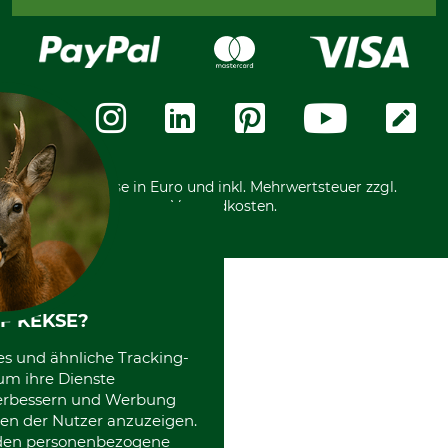
Bestellung widerrufen
Kreditkarte
Widerrufsrecht
Rechnung
Karriere
Widerrufsformular
Vorkasse
Über uns
Datenschutz
Messetermine
Zahlungsarten
Community
International
*Alle Preise in Euro und inkl. Mehrwertsteuer zzgl.
Versandkosten.
F KEKSE?
es und ähnliche Tracking-
um ihre Dienste
 verbessern und Werbung
en der Nutzer anzuzeigen.
erden personenbezogene