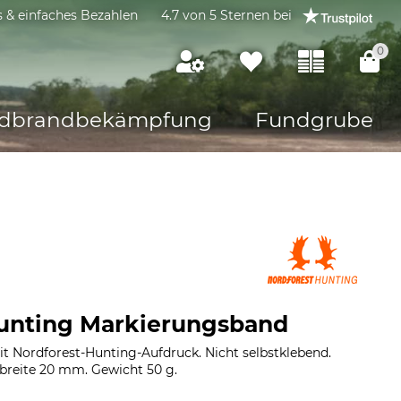
s & einfaches Bezahlen
4.7 von 5 Sternen bei
0
dbrandbekämpfung
Fundgrube
Hunting Markierungsband
it Nordforest-Hunting-Aufdruck. Nicht selbstklebend.
nbreite 20 mm. Gewicht 50 g.