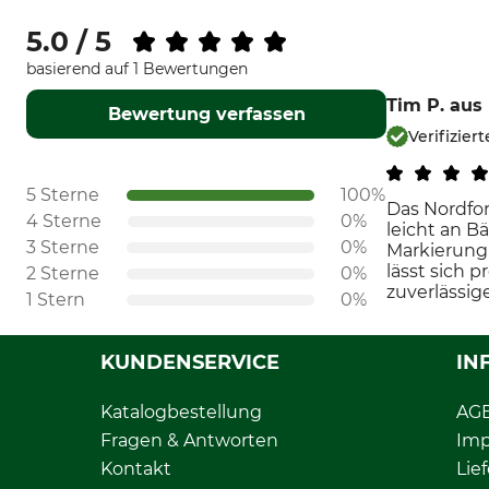
5.0 / 5
basierend auf 1 Bewertungen
Tim P.
aus 
Bewertung verfassen
Verifizie
5 Sterne
100%
Das Nordfor
4 Sterne
0%
leicht an B
3 Sterne
0%
Markierung 
lässt sich 
2 Sterne
0%
zuverlässig
1 Stern
0%
KUNDENSERVICE
IN
Katalogbestellung
AG
Fragen & Antworten
Im
Kontakt
Lie