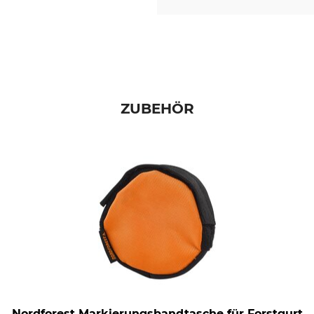
ZUBEHÖR
Nordforest Markierungsbandtasche für Forstgurt