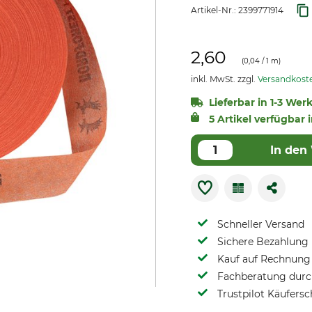
Artikel-Nr.:
2399771914
2,60
(
0,04
/ 1 m)
inkl. MwSt. zzgl.
Versandkost
Lieferbar in 1-3 Wer
5 Artikel verfügbar 
In den
Schneller Versand
Sichere Bezahlung
Kauf auf Rechnung 
Fachberatung durch
Trustpilot Käufersc