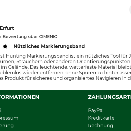
Erfurt
rte Bewertung über CIMENIO
Nützliches Markierungsband
st Hunting Markierungsband ist ein nützliches Tool für J
äumen, Sträuchern oder anderen Orientierungspunkten b
im Gelände. Das leuchtende, wetterfeste Material bleib
problemlos wieder entfernen, ohne Spuren zu hinterlass
es Produkt für sicheres und organisiertes Navigieren in d
FORMATIONEN
ZAHLUNGSART
B
PayPal
pressum
Kreditkarte
ferung
Rechnung