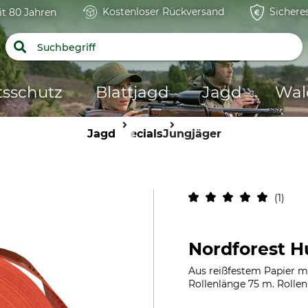
Kostenloser Rückversand
Sichere
it 80 Jahren
tsschutz
Blattjagd
Jagd
Wal
Jagd
Specials
Jungjäger
1
Nordforest 
Aus reißfestem Papier m
Rollenlänge 75 m. Rolle