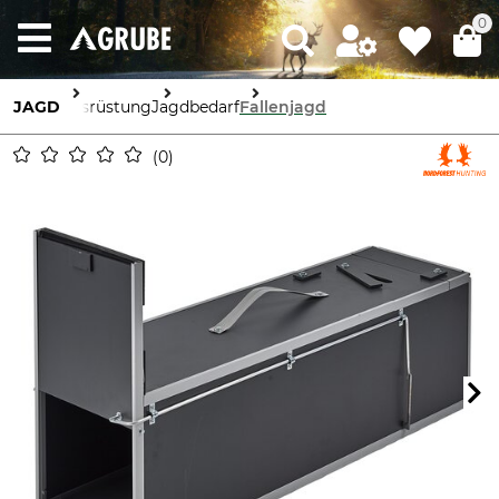
0
JAGD
Ausrüstung
Jagdbedarf
Fallenjagd
0