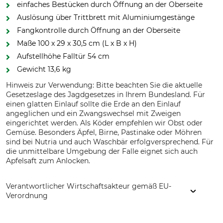
einfaches Bestücken durch Öffnung an der Oberseite
Auslösung über Trittbrett mit Aluminiumgestänge
Fangkontrolle durch Öffnung an der Oberseite
Maße 100 x 29 x 30,5 cm (L x B x H)
Aufstellhöhe Falltür 54 cm
Gewicht 13,6 kg
Hinweis zur Verwendung: Bitte beachten Sie die aktuelle
Gesetzeslage des Jagdgesetzes in Ihrem Bundesland. Für
einen glatten Einlauf sollte die Erde an den Einlauf
angeglichen und ein Zwangswechsel mit Zweigen
eingerichtet werden. Als Köder empfehlen wir Obst oder
Gemüse. Besonders Äpfel, Birne, Pastinake oder Möhren
sind bei Nutria und auch Waschbär erfolgversprechend. Für
die unmittelbare Umgebung der Falle eignet sich auch
Apfelsaft zum Anlocken.
Verantwortlicher Wirtschaftsakteur gemäß EU-
Verordnung
Grube KG, Hützeler Damm 38, 29646 Bispingen, Germany,