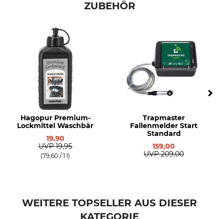
ZUBEHÖR
Hagopur Premium-
Trapmaster
Lockmittel Waschbär
Fallenmelder Start
Standard
19,90
UVP
19,95
159,00
UVP
209,00
(79,60 / 1 l)
WEITERE TOPSELLER AUS DIESER
KATEGORIE