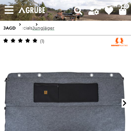
0
JAGD
Specials
Jungjäger
1