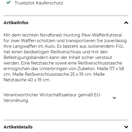
Trustpilot Käuferschutz
Artikelinfos
Mit dem leichten Nordforest Hunting Pkw-Waffenfutteral
für zwei Waffen schützen und transportieren Sie zuverlässig
Ihre Langwaffen im Auto. Es besteht aus isolierendem Filz,
hat einen beidseitigen Reißverschluss und mit den
Befestigungsbändern kann der Inhalt sicher verstaut
werden. Eine Netztasche sowie eine Reißverschlusstasche
ermöglichen das Unterbringen von Zubehör. Maße 117 x 58
cm. Maße Reißverschlusstasche 25 x 19 cm. Maße
Netztasche 40 x 19 cm.
Verantwortlicher Wirtschaftsakteur gemäß EU-
Verordnung
Grube KG, Hützeler Damm 38, 29646 Bispingen, Germany,
www.grube.de
Artikeldetails