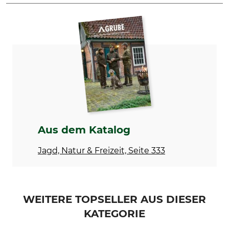
Marke
Produkttyp
Nordforest Hunting
Waffenfutteral
Modellbezeichnung
Herstellung
Pkw für zwei Waffen
Made in Poland
Farbe
Länge (außen)
118 cm
grau
Breite (außen)
Höhe (außen)
Aus dem Katalog
61 cm
3 cm
Jagd, Natur & Freizeit, Seite 333
WEITERE TOPSELLER AUS DIESER
KATEGORIE