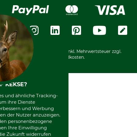
Widerrufsrecht
Rechnung
Karriere
Widerrufsformular
Vorkasse
Über uns
Datenschutz
Messetermine
Zahlungsarten
Community
International
*Alle Preise in Euro und inkl. Mehrwertsteuer zzgl.
Versandkosten.
F KEKSE?
es und ähnliche Tracking-
um ihre Dienste
 verbessern und Werbung
en der Nutzer anzuzeigen.
erden personenbezogene
nen Ihre Einwilligung
die Zukunft widerrufen