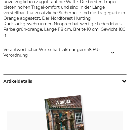
unverzüglichen Zugriff auf die Waffe. Die breiten Träger
bieten hohen Tragekomfort und sind in der Länge
verstellbar. Für zusätzliche Sicherheit sind die Tragegurte in
Orange abgesetzt. Der Nordforest Hunting
Rucksackgewehrriemen Neopren hat wertige Lederdetails.
Farbe grün-orange. Länge 118 cm. Breite 10 cm. Gewicht 180
g.
Verantwortlicher Wirtschaftsakteur gemäß EU-
Verordnung
Grube KG, Hützeler Damm 38, 29646 Bispingen, Germany,
www.grube.de
Artikeldetails
Marke
Produkttyp
Nordforest Hunting
Rucksack-Gewehrriemen
Herstellung
Made in Italy