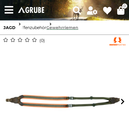
0
JAGD
Waffenzubehör
Gewehrriemen
0