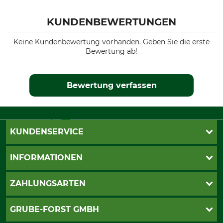
KUNDENBEWERTUNGEN
Keine Kundenbewertung vorhanden. Geben Sie die erste
Bewertung ab!
Bewertung verfassen
KUNDENSERVICE
Katalogbestellung
INFORMATIONEN
Fragen & Antworten
Kontakt
AGB
ZAHLUNGSARTEN
Newsletteranmeldung
Impressum
Cookie-Einstellungen
Lieferung
PayPal
GRUBE-FORST GMBH
Bestellung widerrufen
Kreditkarte